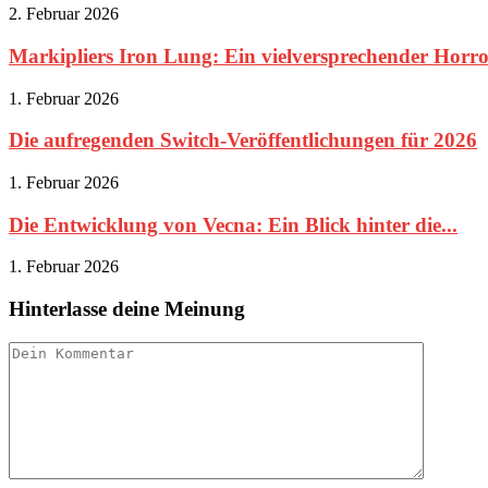
2. Februar 2026
Markipliers Iron Lung: Ein vielversprechender Horro
1. Februar 2026
Die aufregenden Switch-Veröffentlichungen für 2026
1. Februar 2026
Die Entwicklung von Vecna: Ein Blick hinter die...
1. Februar 2026
Hinterlasse deine Meinung