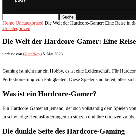
News
Suche
Home
Uncategorized
Die Welt der Hardcore-Gamer: Eine Reise in d
Uncategorized
Die Welt der Hardcore-Gamer: Eine Reise 
verfasst von
GamerKeys
5. Mai 2023
Gaming ist nicht nur ein Hobby, es ist eine Leidenschaft. Für Hardc
Perfektionierung von Fähigkeiten. Diese Spieler sind bereit, alles zu
Was ist ein Hardcore-Gamer?
Ein Hardcore-Gamer ist jemand, der sich vollständig dem Spielen von 
in schwierige Herausforderungen zu stürzen und ihre Grenzen zu über
Die dunkle Seite des Hardcore-Gaming