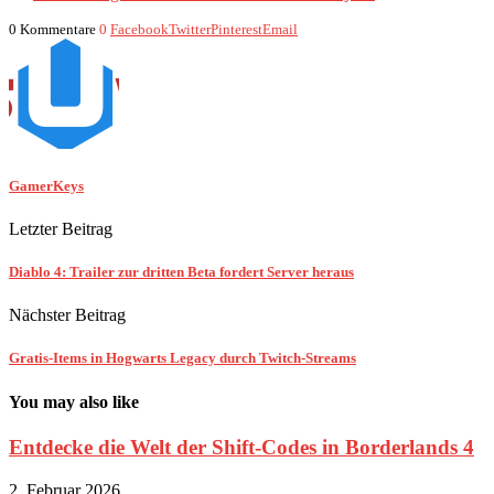
0 Kommentare
0
Facebook
Twitter
Pinterest
Email
GamerKeys
Letzter Beitrag
Diablo 4: Trailer zur dritten Beta fordert Server heraus
Nächster Beitrag
Gratis-Items in Hogwarts Legacy durch Twitch-Streams
You may also like
Entdecke die Welt der Shift-Codes in Borderlands 4
2. Februar 2026