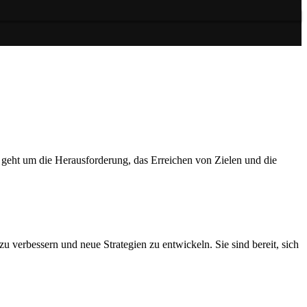
 geht um die Herausforderung, das Erreichen von Zielen und die
 verbessern und neue Strategien zu entwickeln. Sie sind bereit, sich