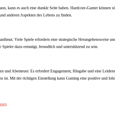
ann, kann es auch eine dunkle Seite haben. Hardcore-Gamer können s
 und anderen Aspekten des Lebens zu finden.
nftmut. Viele Spiele erfordern eine strategische Herangehensweise un
Spieler dazu ermutigt, freundlich und unterstützend zu sein.
n und Abenteuer. Es erfordert Engagement, Hingabe und eine Leidenscha
ns ist. Mit der richtigen Einstellung kann Gaming eine positive und loh
önnen
n