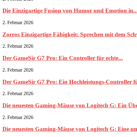
Die Einzigartige Fusion von Humor und Emotion in..
2. Februar 2026
Zorros Einzigartige Fähigkeit: Sprechen mit dem Schw
2. Februar 2026
Der GameSir G7 Pro: Ein Controller für echte...
2. Februar 2026
Der GameSir G7 Pro: Ein Hochleistungs-Controller 
2. Februar 2026
Die neuesten Gaming-Mäuse von Logitech G: Ein Über
2. Februar 2026
Die neuesten Gaming-Mäuse von Logitech G: Eine um