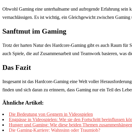
Obwohl Gaming eine unterhaltsame und aufregende Erfahrung sein k
vernachlässigen. Es ist wichtig, ein Gleichgewicht zwischen Gaming
Sanftmut im Gaming
Trotz der harten Natur des Hardcore-Gaming gibt es auch Raum für Sa
auch Spiele, die auf Zusammenarbeit und Teamwork basieren, was die 
Das Fazit
Insgesamt ist das Hardcore-Gaming eine Welt voller Herausforderunge
finden und sich daran zu erinnern, dass Gaming nur ein Teil des Lebe
Ähnliche Artikel:
Die Bedeutung von Gegnern in Videospielen
Engpässe in Videospielen: Wie sie den Fortschritt beeinflussen k
Hunger und Gaming: Wie diese beiden Themen zusammenhänge
Die Gaming-Karriere: Wahnsinn oder Traumjob?