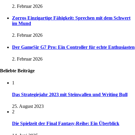
2. Februar 2026
Zorros Einzigartige Fähigkeit: Sprechen mit dem Schwert
im Mund
2. Februar 2026
Der GameSir G7 Pro: Ein Controller für echte Enthusiasten
2. Februar 2026
Beliebte Beiträge
1
Das Strategiejahr 2023 mit Steinwallen und Writing Bull
25. August 2023
2
Die Spielzeit der Final Fantasy-Reihe: Ein Überblick