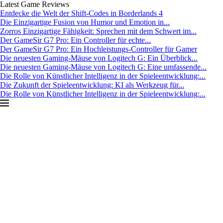
Latest Game Reviews
Entdecke die Welt der Shift-Codes in Borderlands 4
Die Einzigartige Fusion von Humor und Emotion in...
Zorros Einzigartige Fähigkeit: Sprechen mit dem Schwert im...
Der GameSir G7 Pro: Ein Controller für echte...
Der GameSir G7 Pro: Ein Hochleistungs-Controller für Gamer
Die neuesten Gaming-Mäuse von Logitech G: Ein Überblick...
Die neuesten Gaming-Mäuse von Logitech G: Eine umfassende...
Die Rolle von Künstlicher Intelligenz in der Spieleentwicklung:...
Die Zukunft der Spieleentwicklung: KI als Werkzeug für...
Die Rolle von Künstlicher Intelligenz in der Spieleentwicklung:...