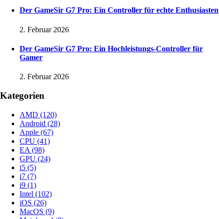
Der GameSir G7 Pro: Ein Controller für echte Enthusiasten
2. Februar 2026
Der GameSir G7 Pro: Ein Hochleistungs-Controller für
Gamer
2. Februar 2026
Kategorien
AMD
(120)
Android
(28)
Apple
(67)
CPU
(41)
EA
(98)
GPU
(24)
i5
(5)
i7
(7)
i9
(1)
Intel
(102)
iOS
(26)
MacOS
(9)