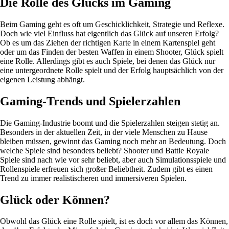
Die Rolle des Glücks im Gaming
Beim Gaming geht es oft um Geschicklichkeit, Strategie und Reflexe.
Doch wie viel Einfluss hat eigentlich das Glück auf unseren Erfolg?
Ob es um das Ziehen der richtigen Karte in einem Kartenspiel geht
oder um das Finden der besten Waffen in einem Shooter, Glück spielt
eine Rolle. Allerdings gibt es auch Spiele, bei denen das Glück nur
eine untergeordnete Rolle spielt und der Erfolg hauptsächlich von der
eigenen Leistung abhängt.
Gaming-Trends und Spielerzahlen
Die Gaming-Industrie boomt und die Spielerzahlen steigen stetig an.
Besonders in der aktuellen Zeit, in der viele Menschen zu Hause
bleiben müssen, gewinnt das Gaming noch mehr an Bedeutung. Doch
welche Spiele sind besonders beliebt? Shooter und Battle Royale
Spiele sind nach wie vor sehr beliebt, aber auch Simulationsspiele und
Rollenspiele erfreuen sich großer Beliebtheit. Zudem gibt es einen
Trend zu immer realistischeren und immersiveren Spielen.
Glück oder Können?
Obwohl das Glück eine Rolle spielt, ist es doch vor allem das Können,