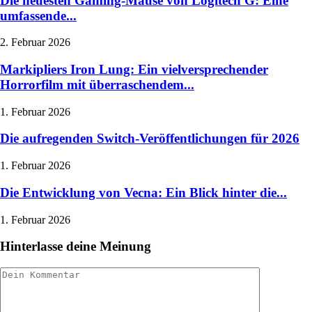
Die neuesten Gaming-Mäuse von Logitech G: Eine
umfassende...
2. Februar 2026
Markipliers Iron Lung: Ein vielversprechender
Horrorfilm mit überraschendem...
1. Februar 2026
Die aufregenden Switch-Veröffentlichungen für 2026
1. Februar 2026
Die Entwicklung von Vecna: Ein Blick hinter die...
1. Februar 2026
Hinterlasse deine Meinung