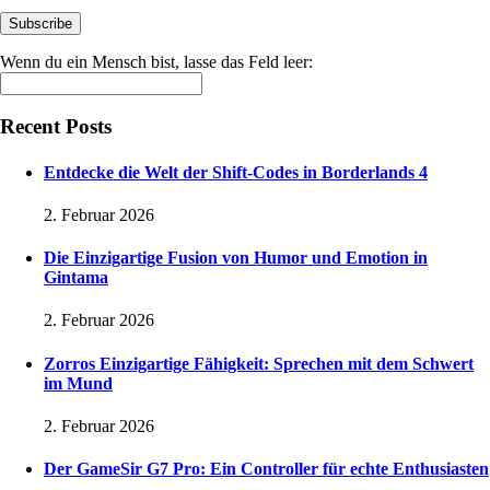
Wenn du ein Mensch bist, lasse das Feld leer:
Recent Posts
Entdecke die Welt der Shift-Codes in Borderlands 4
2. Februar 2026
Die Einzigartige Fusion von Humor und Emotion in
Gintama
2. Februar 2026
Zorros Einzigartige Fähigkeit: Sprechen mit dem Schwert
im Mund
2. Februar 2026
Der GameSir G7 Pro: Ein Controller für echte Enthusiasten