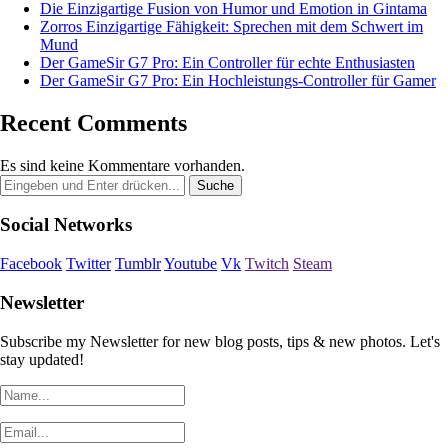
Die Einzigartige Fusion von Humor und Emotion in Gintama
Zorros Einzigartige Fähigkeit: Sprechen mit dem Schwert im
Mund
Der GameSir G7 Pro: Ein Controller für echte Enthusiasten
Der GameSir G7 Pro: Ein Hochleistungs-Controller für Gamer
Recent Comments
Es sind keine Kommentare vorhanden.
Social Networks
Facebook
Twitter
Tumblr
Youtube
Vk
Twitch
Steam
Newsletter
Subscribe my Newsletter for new blog posts, tips & new photos. Let's
stay updated!