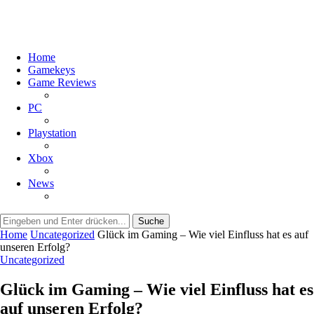
Home
Gamekeys
Game Reviews
PC
Playstation
Xbox
News
Suche
Home
Uncategorized
Glück im Gaming – Wie viel Einfluss hat es auf
unseren Erfolg?
Uncategorized
Glück im Gaming – Wie viel Einfluss hat es
auf unseren Erfolg?