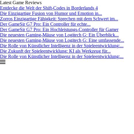
Latest Game Reviews
Entdecke die Welt der Shift-Codes in Borderlands 4
Die Einzigartige Fusion von Humor und Emotion in...
Zorros Einzigartige Fähigkeit: Sprechen mit dem Schwert im...
Der GameSir G7 Pro: Ein Controller für echte...
Der GameSir G7 Pro: Ein Hochleistungs-Controller für Gamer
Die neuesten Gaming-Mäuse von Logitech G: Ein Überblick...
Die neuesten Gaming-Mäuse von Logitech G: Eine umfassende...
Die Rolle von Künstlicher Intelligenz in der Spieleentwicklung:...
Die Zukunft der Spieleentwicklung: KI als Werkzeug für...
Die Rolle von Künstlicher Intelligenz in der Spieleentwicklung:...