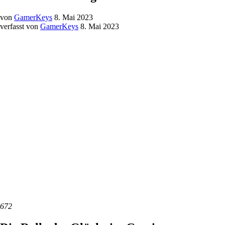
von
GamerKeys
8. Mai 2023
verfasst von
GamerKeys
8. Mai 2023
672