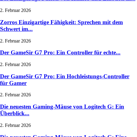
2. Februar 2026
Zorros Einzigartige Fähigkeit: Sprechen mit dem
Schwert im...
2. Februar 2026
Der GameSir G7 Pro: Ein Controller für echte...
2. Februar 2026
Der GameSir G7 Pro: Ein Hochleistungs-Controller
für Gamer
2. Februar 2026
Die neuesten Gaming-Mäuse von Logitech G: Ein
Überblick...
2. Februar 2026