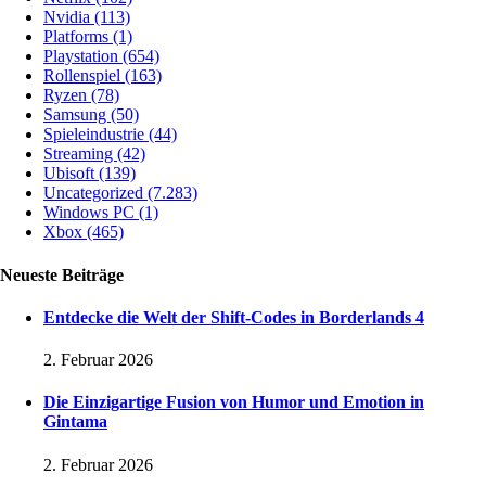
Nvidia
(113)
Platforms
(1)
Playstation
(654)
Rollenspiel
(163)
Ryzen
(78)
Samsung
(50)
Spieleindustrie
(44)
Streaming
(42)
Ubisoft
(139)
Uncategorized
(7.283)
Windows PC
(1)
Xbox
(465)
Neueste Beiträge
Entdecke die Welt der Shift-Codes in Borderlands 4
2. Februar 2026
Die Einzigartige Fusion von Humor und Emotion in
Gintama
2. Februar 2026