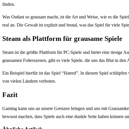
finden.
Was Outlast so grausam macht, ist die Art und Weise, wie es die Spiel
real an. Die Gewalt ist explizit und brutal, was das Spiel für viele Spi
Steam als Plattform für grausame Spiele
Steam ist die größte Plattform für PC-Spiele und bietet eine riesige 
grausamen Folterszenen, gibt es viele Spiele, die uns das Blut in den 
Ein Beispiel hierfür ist das Spiel “Hatred”. In diesem Spiel schlüpfe
von vielen Ländern verboten.
Fazit
Gaming kann uns an unsere Grenzen bringen und uns mit Grausamkeiten 
bewusst machen, dass Spiele auch eine dunkle Seite haben können und 