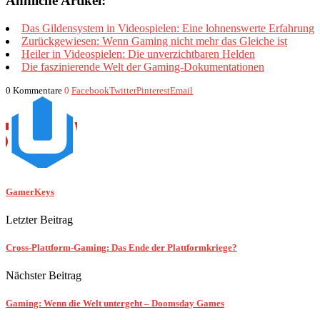
Ähnliche Artikel:
Das Gildensystem in Videospielen: Eine lohnenswerte Erfahrung
Zurückgewiesen: Wenn Gaming nicht mehr das Gleiche ist
Heiler in Videospielen: Die unverzichtbaren Helden
Die faszinierende Welt der Gaming-Dokumentationen
0 Kommentare
0
Facebook
Twitter
Pinterest
Email
GamerKeys
Letzter Beitrag
Cross-Plattform-Gaming: Das Ende der Plattformkriege?
Nächster Beitrag
Gaming: Wenn die Welt untergeht – Doomsday Games