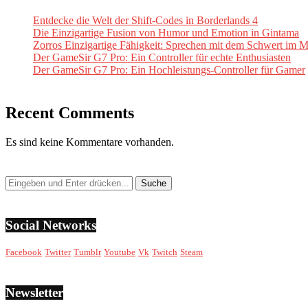
Entdecke die Welt der Shift-Codes in Borderlands 4
Die Einzigartige Fusion von Humor und Emotion in Gintama
Zorros Einzigartige Fähigkeit: Sprechen mit dem Schwert im 
Der GameSir G7 Pro: Ein Controller für echte Enthusiasten
Der GameSir G7 Pro: Ein Hochleistungs-Controller für Gamer
Recent Comments
Es sind keine Kommentare vorhanden.
Social Networks
Facebook
Twitter
Tumblr
Youtube
Vk
Twitch
Steam
Newsletter