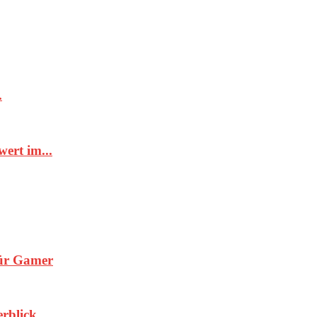
.
ert im...
für Gamer
blick...