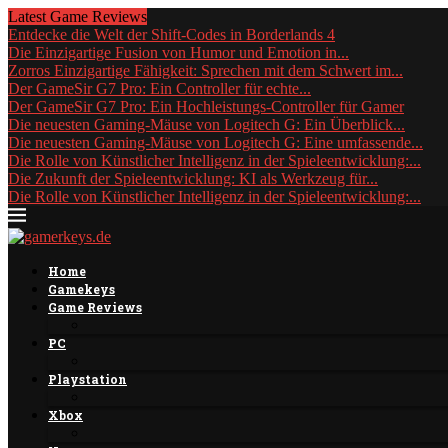
Latest Game Reviews
Entdecke die Welt der Shift-Codes in Borderlands 4
Die Einzigartige Fusion von Humor und Emotion in...
Zorros Einzigartige Fähigkeit: Sprechen mit dem Schwert im...
Der GameSir G7 Pro: Ein Controller für echte...
Der GameSir G7 Pro: Ein Hochleistungs-Controller für Gamer
Die neuesten Gaming-Mäuse von Logitech G: Ein Überblick...
Die neuesten Gaming-Mäuse von Logitech G: Eine umfassende...
Die Rolle von Künstlicher Intelligenz in der Spieleentwicklung:...
Die Zukunft der Spieleentwicklung: KI als Werkzeug für...
Die Rolle von Künstlicher Intelligenz in der Spieleentwicklung:...
Home
Gamekeys
Game Reviews
PC
Playstation
Xbox