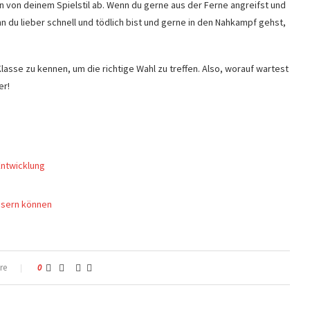
n von deinem Spielstil ab. Wenn du gerne aus der Ferne angreifst und
n du lieber schnell und tödlich bist und gerne in den Nahkampf gehst,
lasse zu kennen, um die richtige Wahl zu treffen. Also, worauf wartest
er!
Entwicklung
ssern können
re
0