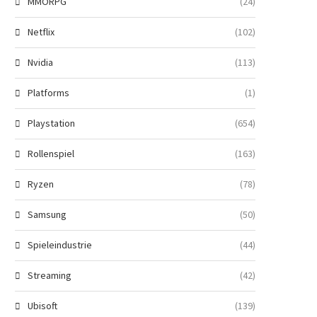
MMORPG
(24)
Netflix
(102)
Nvidia
(113)
Platforms
(1)
Playstation
(654)
Rollenspiel
(163)
Ryzen
(78)
Samsung
(50)
Spieleindustrie
(44)
Streaming
(42)
Ubisoft
(139)