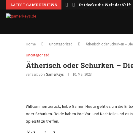
LATEST GAME REVIEWS
Entdecke die Welt der Shift
Home
Uncategorized
Ätherisch oder Schurken – Die 
Uncategorized
Ätherisch oder Schurken – Die 
verfasst von
GamerKeys
10. Mai 2023
Willkommen zurück, liebe Gamer! Heute geht es um die Entsc
oder Schurken. Beide haben ihre Vor- und Nachteile und es is
Spielstil zu treffen.