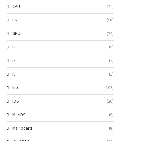
CPU
(41)
EA
(98)
GPU
(24)
i5
(5)
i7
(7)
i9
(1)
Intel
(102)
iOS
(26)
MacOS
(9)
Mainboard
(8)