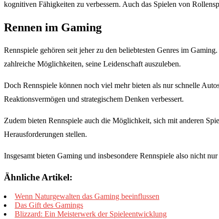
kognitiven Fähigkeiten zu verbessern. Auch das Spielen von Rollenspie
Rennen im Gaming
Rennspiele gehören seit jeher zu den beliebtesten Genres im Gaming.
zahlreiche Möglichkeiten, seine Leidenschaft auszuleben.
Doch Rennspiele können noch viel mehr bieten als nur schnelle Autos
Reaktionsvermögen und strategischem Denken verbessert.
Zudem bieten Rennspiele auch die Möglichkeit, sich mit anderen Spie
Herausforderungen stellen.
Insgesamt bieten Gaming und insbesondere Rennspiele also nicht nur e
Ähnliche Artikel:
Wenn Naturgewalten das Gaming beeinflussen
Das Gift des Gamings
Blizzard: Ein Meisterwerk der Spieleentwicklung