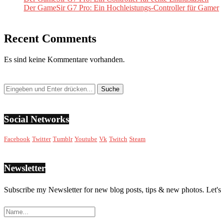
Der GameSir G7 Pro: Ein Hochleistungs-Controller für Gamer
Recent Comments
Es sind keine Kommentare vorhanden.
Social Networks
Facebook
Twitter
Tumblr
Youtube
Vk
Twitch
Steam
Newsletter
Subscribe my Newsletter for new blog posts, tips & new photos. Let's