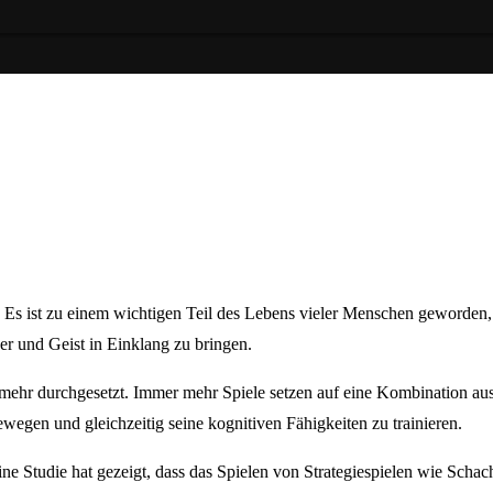
n. Es ist zu einem wichtigen Teil des Lebens vieler Menschen geworde
r und Geist in Einklang zu bringen.
mehr durchgesetzt. Immer mehr Spiele setzen auf eine Kombination aus 
ewegen und gleichzeitig seine kognitiven Fähigkeiten zu trainieren.
ine Studie hat gezeigt, dass das Spielen von Strategiespielen wie Schac