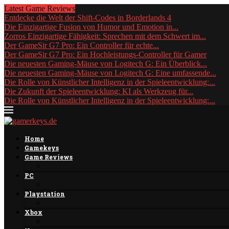
Latest Game Reviews
Entdecke die Welt der Shift-Codes in Borderlands 4
Die Einzigartige Fusion von Humor und Emotion in...
Zorros Einzigartige Fähigkeit: Sprechen mit dem Schwert im...
Der GameSir G7 Pro: Ein Controller für echte...
Der GameSir G7 Pro: Ein Hochleistungs-Controller für Gamer
Die neuesten Gaming-Mäuse von Logitech G: Ein Überblick...
Die neuesten Gaming-Mäuse von Logitech G: Eine umfassende...
Die Rolle von Künstlicher Intelligenz in der Spieleentwicklung:...
Die Zukunft der Spieleentwicklung: KI als Werkzeug für...
Die Rolle von Künstlicher Intelligenz in der Spieleentwicklung:...
Home
Gamekeys
Game Reviews
PC
Playstation
Xbox