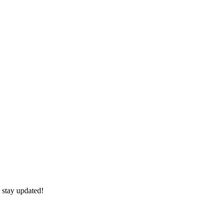
 stay updated!