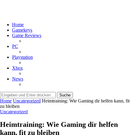
Home
Gamekeys
Game Reviews
PC
Playstation
Xbox
News
Suche
Home
Uncategorized
Heimtraining: Wie Gaming dir helfen kann, fit
zu bleiben
Uncategorized
Heimtraining: Wie Gaming dir helfen
kann, fit zu bleiben