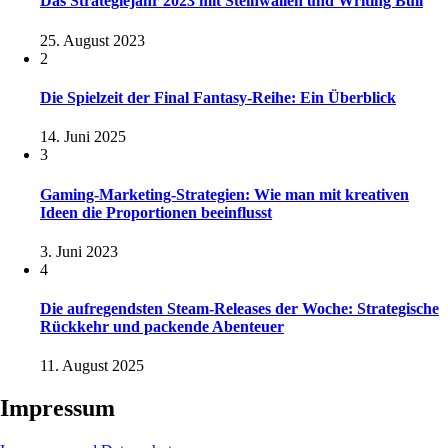
Das Strategiejahr 2023 mit Steinwallen und Writing Bull
25. August 2023
2
Die Spielzeit der Final Fantasy-Reihe: Ein Überblick
14. Juni 2025
3
Gaming-Marketing-Strategien: Wie man mit kreativen
Ideen die Proportionen beeinflusst
3. Juni 2023
4
Die aufregendsten Steam-Releases der Woche: Strategische
Rückkehr und packende Abenteuer
11. August 2025
Impressum