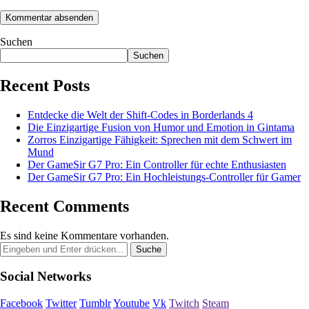
Suchen
Suchen
Recent Posts
Entdecke die Welt der Shift-Codes in Borderlands 4
Die Einzigartige Fusion von Humor und Emotion in Gintama
Zorros Einzigartige Fähigkeit: Sprechen mit dem Schwert im
Mund
Der GameSir G7 Pro: Ein Controller für echte Enthusiasten
Der GameSir G7 Pro: Ein Hochleistungs-Controller für Gamer
Recent Comments
Es sind keine Kommentare vorhanden.
Social Networks
Facebook
Twitter
Tumblr
Youtube
Vk
Twitch
Steam