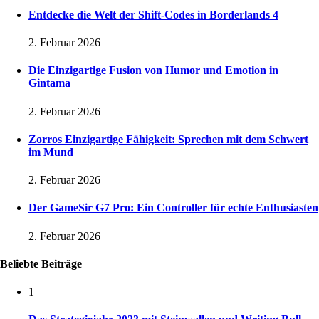
Entdecke die Welt der Shift-Codes in Borderlands 4
2. Februar 2026
Die Einzigartige Fusion von Humor und Emotion in
Gintama
2. Februar 2026
Zorros Einzigartige Fähigkeit: Sprechen mit dem Schwert
im Mund
2. Februar 2026
Der GameSir G7 Pro: Ein Controller für echte Enthusiasten
2. Februar 2026
Beliebte Beiträge
1