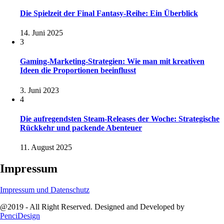
Die Spielzeit der Final Fantasy-Reihe: Ein Überblick
14. Juni 2025
3
Gaming-Marketing-Strategien: Wie man mit kreativen
Ideen die Proportionen beeinflusst
3. Juni 2023
4
Die aufregendsten Steam-Releases der Woche: Strategische
Rückkehr und packende Abenteuer
11. August 2025
Impressum
Impressum und Datenschutz
@2019 - All Right Reserved. Designed and Developed by
PenciDesign