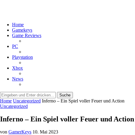
Home
Gamekeys
Game Reviews
PC
Playstation
Xbox
News
Suche
Home
Uncategorized
Inferno – Ein Spiel voller Feuer und Action
Uncategorized
Inferno – Ein Spiel voller Feuer und Action
von
GamerKeys
10. Mai 2023