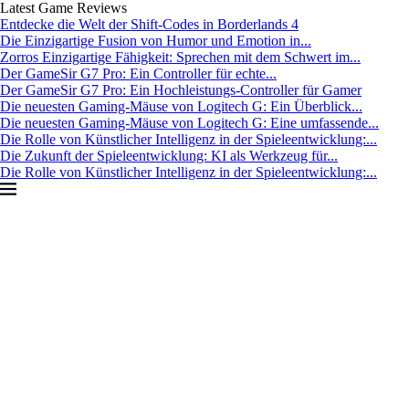
Latest Game Reviews
Entdecke die Welt der Shift-Codes in Borderlands 4
Die Einzigartige Fusion von Humor und Emotion in...
Zorros Einzigartige Fähigkeit: Sprechen mit dem Schwert im...
Der GameSir G7 Pro: Ein Controller für echte...
Der GameSir G7 Pro: Ein Hochleistungs-Controller für Gamer
Die neuesten Gaming-Mäuse von Logitech G: Ein Überblick...
Die neuesten Gaming-Mäuse von Logitech G: Eine umfassende...
Die Rolle von Künstlicher Intelligenz in der Spieleentwicklung:...
Die Zukunft der Spieleentwicklung: KI als Werkzeug für...
Die Rolle von Künstlicher Intelligenz in der Spieleentwicklung:...