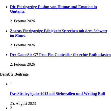
Die Einzigartige Fusion von Humor und Emotion in
Gintama
2. Februar 2026
Zorros Einzigartige Fähigkeit: Sprechen mit dem Schwert
im Mund
2. Februar 2026
Der GameSir G7 Pro: Ein Controller für echte Enthusiasten
2. Februar 2026
Beliebte Beiträge
1
Das Strategiejahr 2023 mit Steinwallen und Writing Bull
25. August 2023
2