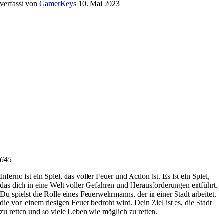
verfasst von
GamerKeys
10. Mai 2023
645
Inferno ist ein Spiel, das voller Feuer und Action ist. Es ist ein Spiel,
das dich in eine Welt voller Gefahren und Herausforderungen entführt.
Du spielst die Rolle eines Feuerwehrmanns, der in einer Stadt arbeitet,
die von einem riesigen Feuer bedroht wird. Dein Ziel ist es, die Stadt
zu retten und so viele Leben wie möglich zu retten.