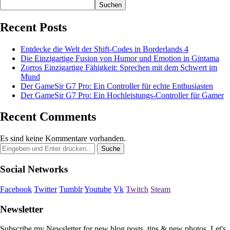
Suchen
Recent Posts
Entdecke die Welt der Shift-Codes in Borderlands 4
Die Einzigartige Fusion von Humor und Emotion in Gintama
Zorros Einzigartige Fähigkeit: Sprechen mit dem Schwert im
Mund
Der GameSir G7 Pro: Ein Controller für echte Enthusiasten
Der GameSir G7 Pro: Ein Hochleistungs-Controller für Gamer
Recent Comments
Es sind keine Kommentare vorhanden.
Social Networks
Facebook
Twitter
Tumblr
Youtube
Vk
Twitch
Steam
Newsletter
Subscribe my Newsletter for new blog posts, tips & new photos. Let's