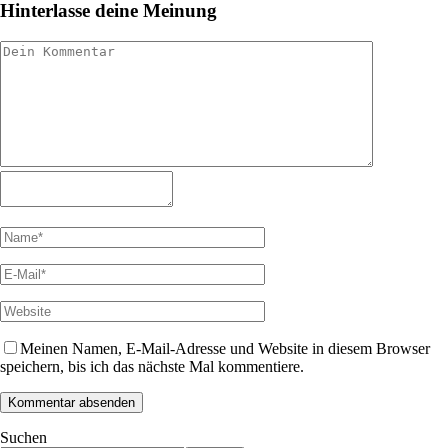
Hinterlasse deine Meinung
Meinen Namen, E-Mail-Adresse und Website in diesem Browser
speichern, bis ich das nächste Mal kommentiere.
Suchen