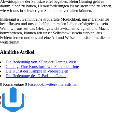
Abwärtsspirale der Selbstzweifel begeben. Beim Gaming geht es
darum, Spaß zu haben, Herausforderungen zu meistern und zu lernen,
wie wir uns in schwierigen Situationen verhalten können.
Insgesamt ist Gaming eine großartige Möglichkeit, unser Denken zu
beeinflussen und uns zu helfen, im realen Leben erfolgreich zu sein.
Wenn wir uns auf das Gleichgewicht zwischen Klugheit und Macht
konzentrieren, können wir unser Selbstbewusstsein stärken, aus
Fehlern lernen und uns auf eine Art und Weise herausfordern, die uns
weiterbringt.
Ähnliche Artikel:
Die Bedeutung von XP in der Gaming Welt
Gaming: Eine Kunstform wie Film oder Tinte
Die Kunst der Kämpfe in Videospielen
Die Bedeutung des D-Pads im Gaming
0 Kommentare
0
Facebook
Twitter
Pinterest
Email