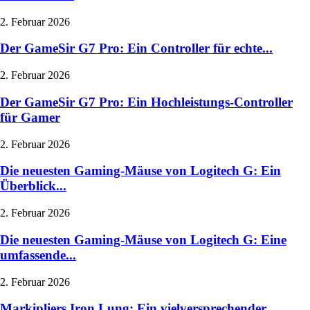
2. Februar 2026
Der GameSir G7 Pro: Ein Controller für echte...
2. Februar 2026
Der GameSir G7 Pro: Ein Hochleistungs-Controller
für Gamer
2. Februar 2026
Die neuesten Gaming-Mäuse von Logitech G: Ein
Überblick...
2. Februar 2026
Die neuesten Gaming-Mäuse von Logitech G: Eine
umfassende...
2. Februar 2026
Markipliers Iron Lung: Ein vielversprechender