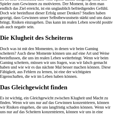
Spieler zum Gewinnen zu motivieren. Der Moment, in dem man
endlich das Ziel erreicht, ist ein unglaublich befriedigendes Gefühl.
Doch wie beeinflusst dieser Erfolg unser Denken? Studien haben
gezeigt, dass Gewinnen unser Selbstbewusstsein stärkt und uns dazu
bringt, Risiken einzugehen. Das kann im realen Leben sowohl positiv
als auch negativ sein.
Die Klugheit des Scheiterns
Doch was ist mit den Momenten, in denen wir beim Gaming
scheitern? Auch diese Momente können uns auf eine Art und Weise
beeinflussen, die uns im realen Leben weiterbringt. Wenn wir beim
Gaming scheitern, müssen wir uns fragen, was wir falsch gemacht
haben und wie wir es das nächste Mal besser machen können. Diese
Fähigkeit, aus Fehlern zu lernen, ist eine der wichtigsten
Eigenschaften, die wir im Leben haben können.
Das Gleichgewicht finden
Es ist wichtig, ein Gleichgewicht zwischen Klugheit und Macht zu
finden. Wenn wir uns nur auf das Gewinnen konzentrieren, können
wir Risiken eingehen, die uns langfristig schaden können. Wenn wir
uns nur auf das Scheitern konzentrieren, können wir uns in eine