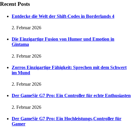
Recent Posts
Entdecke die Welt der Shift-Codes in Borderlands 4
2. Februar 2026
Die Einzigartige Fusion von Humor und Emotion in
Gintama
2. Februar 2026
Zorros Einzigartige Fähigkeit: Sprechen mit dem Schwert
im Mund
2. Februar 2026
Der GameSir G7 Pro: Ein Controller für echte Enthusiasten
2. Februar 2026
Der GameSir G7 Pro: Ein Hochleistungs-Controller für
Gamer