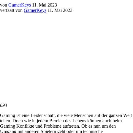
von
GamerKeys
11. Mai 2023
verfasst von
GamerKeys
11. Mai 2023
694
Gaming ist eine Leidenschaft, die viele Menschen auf der ganzen Welt
teilen. Doch wie in jedem Bereich des Lebens können auch beim
Gaming Konflikte und Probleme auftreten. Ob es nun um den
Umgang mit anderen Spielern geht oder um technische