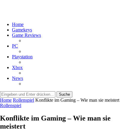
Home
Gamekeys
Game Reviews
PC
Playstation
Xbox
News
Suche
Home
Rollenspiel
Konflikte im Gaming – Wie man sie meistert
Rollenspiel
Konflikte im Gaming – Wie man sie
meistert