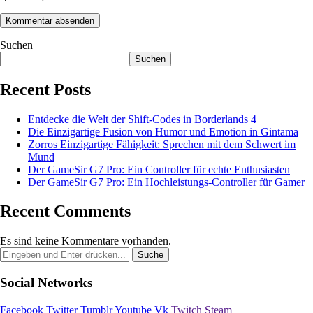
Suchen
Suchen
Recent Posts
Entdecke die Welt der Shift-Codes in Borderlands 4
Die Einzigartige Fusion von Humor und Emotion in Gintama
Zorros Einzigartige Fähigkeit: Sprechen mit dem Schwert im
Mund
Der GameSir G7 Pro: Ein Controller für echte Enthusiasten
Der GameSir G7 Pro: Ein Hochleistungs-Controller für Gamer
Recent Comments
Es sind keine Kommentare vorhanden.
Social Networks
Facebook
Twitter
Tumblr
Youtube
Vk
Twitch
Steam