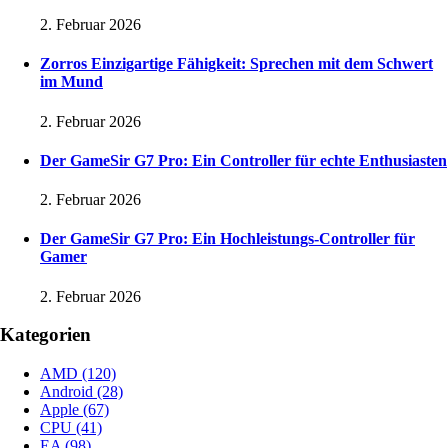
2. Februar 2026
Zorros Einzigartige Fähigkeit: Sprechen mit dem Schwert
im Mund
2. Februar 2026
Der GameSir G7 Pro: Ein Controller für echte Enthusiasten
2. Februar 2026
Der GameSir G7 Pro: Ein Hochleistungs-Controller für
Gamer
2. Februar 2026
Kategorien
AMD
(120)
Android
(28)
Apple
(67)
CPU
(41)
EA
(98)