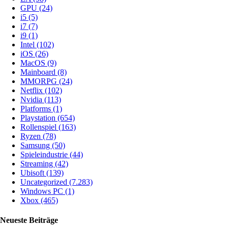
GPU
(24)
i5
(5)
i7
(7)
i9
(1)
Intel
(102)
iOS
(26)
MacOS
(9)
Mainboard
(8)
MMORPG
(24)
Netflix
(102)
Nvidia
(113)
Platforms
(1)
Playstation
(654)
Rollenspiel
(163)
Ryzen
(78)
Samsung
(50)
Spieleindustrie
(44)
Streaming
(42)
Ubisoft
(139)
Uncategorized
(7.283)
Windows PC
(1)
Xbox
(465)
Neueste Beiträge