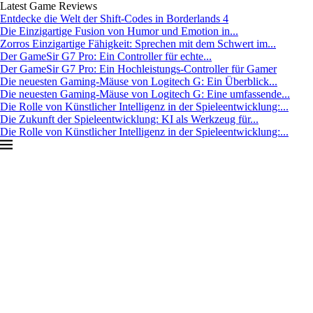
Latest Game Reviews
Entdecke die Welt der Shift-Codes in Borderlands 4
Die Einzigartige Fusion von Humor und Emotion in...
Zorros Einzigartige Fähigkeit: Sprechen mit dem Schwert im...
Der GameSir G7 Pro: Ein Controller für echte...
Der GameSir G7 Pro: Ein Hochleistungs-Controller für Gamer
Die neuesten Gaming-Mäuse von Logitech G: Ein Überblick...
Die neuesten Gaming-Mäuse von Logitech G: Eine umfassende...
Die Rolle von Künstlicher Intelligenz in der Spieleentwicklung:...
Die Zukunft der Spieleentwicklung: KI als Werkzeug für...
Die Rolle von Künstlicher Intelligenz in der Spieleentwicklung:...