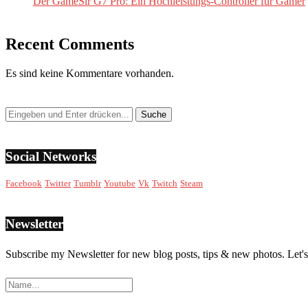
Der GameSir G7 Pro: Ein Hochleistungs-Controller für Gamer
Recent Comments
Es sind keine Kommentare vorhanden.
Social Networks
Facebook
Twitter
Tumblr
Youtube
Vk
Twitch
Steam
Newsletter
Subscribe my Newsletter for new blog posts, tips & new photos. Let's