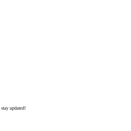
 stay updated!