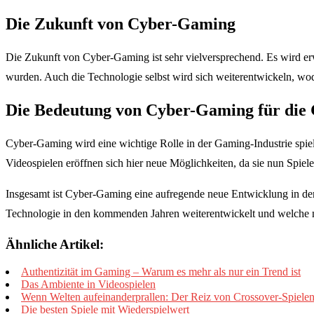
Die Zukunft von Cyber-Gaming
Die Zukunft von Cyber-Gaming ist sehr vielversprechend. Es wird er
wurden. Auch die Technologie selbst wird sich weiterentwickeln, wodu
Die Bedeutung von Cyber-Gaming für die 
Cyber-Gaming wird eine wichtige Rolle in der Gaming-Industrie spielen
Videospielen eröffnen sich hier neue Möglichkeiten, da sie nun Spiel
Insgesamt ist Cyber-Gaming eine aufregende neue Entwicklung in der G
Technologie in den kommenden Jahren weiterentwickelt und welche
Ähnliche Artikel:
Authentizität im Gaming – Warum es mehr als nur ein Trend ist
Das Ambiente in Videospielen
Wenn Welten aufeinanderprallen: Der Reiz von Crossover-Spiele
Die besten Spiele mit Wiederspielwert