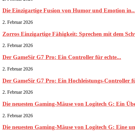
Die Einzigartige Fusion von Humor und Emotion in..
2. Februar 2026
Zorros Einzigartige Fähigkeit: Sprechen mit dem Schw
2. Februar 2026
Der GameSir G7 Pro: Ein Controller für echte...
2. Februar 2026
Der GameSir G7 Pro: Ein Hochleistungs-Controller 
2. Februar 2026
Die neuesten Gaming-Mäuse von Logitech G: Ein Über
2. Februar 2026
Die neuesten Gaming-Mäuse von Logitech G: Eine um