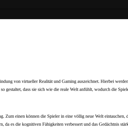
ndung von virtueller Realität und Gaming auszeichnet. Hierbei werden d
o gestaltet, dass sie sich wie die reale Welt anfühlt, wodurch die Spiel
Zum einen können die Spieler in eine völlig neue Welt eintauchen, die 
, da es die kognitiven Fähigkeiten verbessert und das Gedächtnis stärk