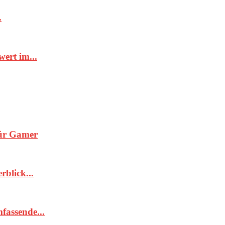
.
ert im...
für Gamer
blick...
fassende...