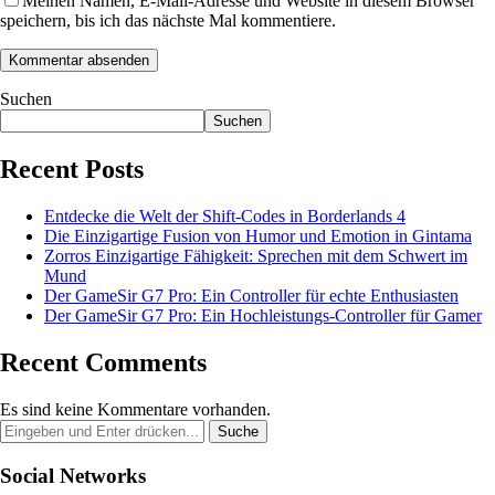
Meinen Namen, E-Mail-Adresse und Website in diesem Browser
speichern, bis ich das nächste Mal kommentiere.
Suchen
Suchen
Recent Posts
Entdecke die Welt der Shift-Codes in Borderlands 4
Die Einzigartige Fusion von Humor und Emotion in Gintama
Zorros Einzigartige Fähigkeit: Sprechen mit dem Schwert im
Mund
Der GameSir G7 Pro: Ein Controller für echte Enthusiasten
Der GameSir G7 Pro: Ein Hochleistungs-Controller für Gamer
Recent Comments
Es sind keine Kommentare vorhanden.
Social Networks