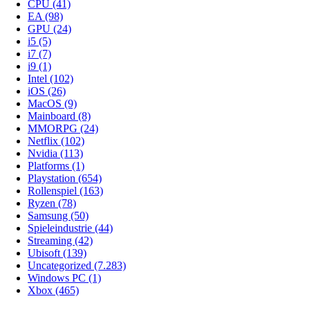
CPU
(41)
EA
(98)
GPU
(24)
i5
(5)
i7
(7)
i9
(1)
Intel
(102)
iOS
(26)
MacOS
(9)
Mainboard
(8)
MMORPG
(24)
Netflix
(102)
Nvidia
(113)
Platforms
(1)
Playstation
(654)
Rollenspiel
(163)
Ryzen
(78)
Samsung
(50)
Spieleindustrie
(44)
Streaming
(42)
Ubisoft
(139)
Uncategorized
(7.283)
Windows PC
(1)
Xbox
(465)