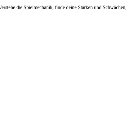
. Verstehe die Spielmechanik, finde deine Stärken und Schwächen,