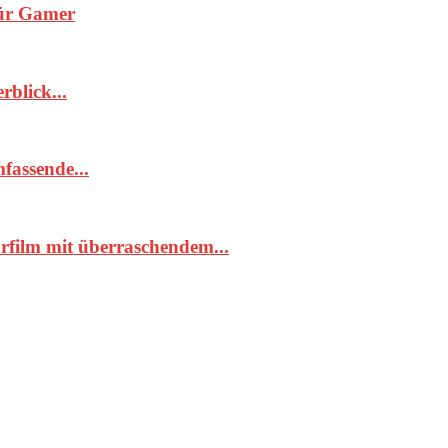
für Gamer
blick...
fassende...
rfilm mit überraschendem...