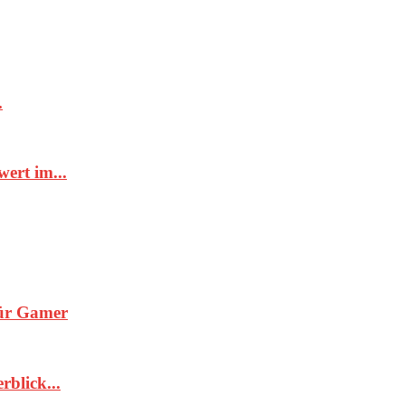
.
ert im...
für Gamer
blick...