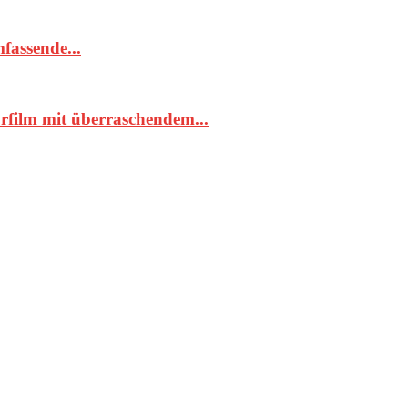
fassende...
rfilm mit überraschendem...