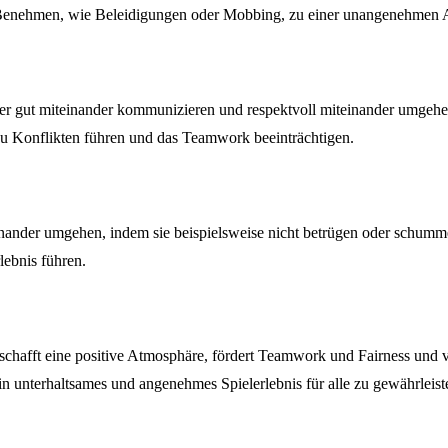
es Benehmen, wie Beleidigungen oder Mobbing, zu einer unangenehmen 
ler gut miteinander kommunizieren und respektvoll miteinander umgehe
s zu Konflikten führen und das Teamwork beeinträchtigen.
inander umgehen, indem sie beispielsweise nicht betrügen oder schummel
lebnis führen.
afft eine positive Atmosphäre, fördert Teamwork und Fairness und verb
n unterhaltsames und angenehmes Spielerlebnis für alle zu gewährleist