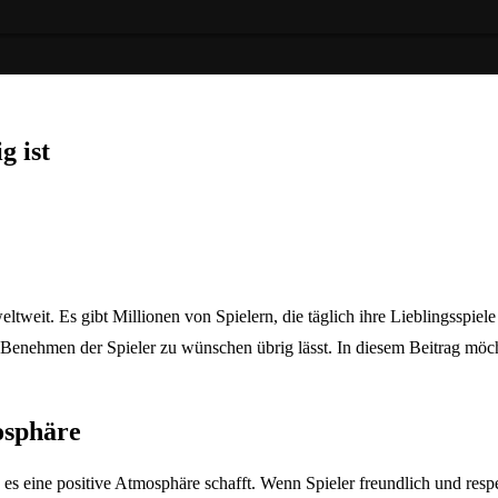
 ist
eltweit. Es gibt Millionen von Spielern, die täglich ihre Lieblingsspi
s Benehmen der Spieler zu wünschen übrig lässt. In diesem Beitrag m
osphäre
 es eine positive Atmosphäre schafft. Wenn Spieler freundlich und res