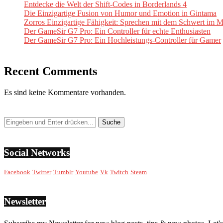
Entdecke die Welt der Shift-Codes in Borderlands 4
Die Einzigartige Fusion von Humor und Emotion in Gintama
Zorros Einzigartige Fähigkeit: Sprechen mit dem Schwert im 
Der GameSir G7 Pro: Ein Controller für echte Enthusiasten
Der GameSir G7 Pro: Ein Hochleistungs-Controller für Gamer
Recent Comments
Es sind keine Kommentare vorhanden.
Social Networks
Facebook
Twitter
Tumblr
Youtube
Vk
Twitch
Steam
Newsletter