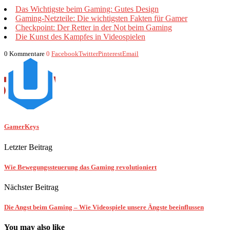
Das Wichtigste beim Gaming: Gutes Design
Gaming-Netzteile: Die wichtigsten Fakten für Gamer
Checkpoint: Der Retter in der Not beim Gaming
Die Kunst des Kampfes in Videospielen
0 Kommentare
0
Facebook
Twitter
Pinterest
Email
GamerKeys
Letzter Beitrag
Wie Bewegungssteuerung das Gaming revolutioniert
Nächster Beitrag
Die Angst beim Gaming – Wie Videospiele unsere Ängste beeinflussen
You may also like