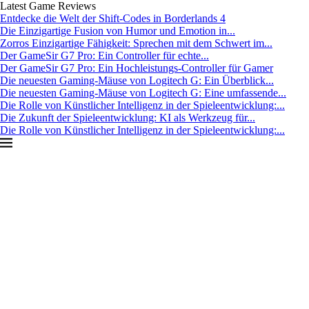
Latest Game Reviews
Entdecke die Welt der Shift-Codes in Borderlands 4
Die Einzigartige Fusion von Humor und Emotion in...
Zorros Einzigartige Fähigkeit: Sprechen mit dem Schwert im...
Der GameSir G7 Pro: Ein Controller für echte...
Der GameSir G7 Pro: Ein Hochleistungs-Controller für Gamer
Die neuesten Gaming-Mäuse von Logitech G: Ein Überblick...
Die neuesten Gaming-Mäuse von Logitech G: Eine umfassende...
Die Rolle von Künstlicher Intelligenz in der Spieleentwicklung:...
Die Zukunft der Spieleentwicklung: KI als Werkzeug für...
Die Rolle von Künstlicher Intelligenz in der Spieleentwicklung:...