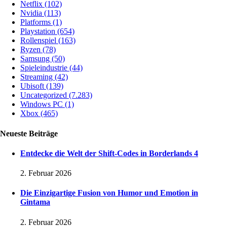
Netflix
(102)
Nvidia
(113)
Platforms
(1)
Playstation
(654)
Rollenspiel
(163)
Ryzen
(78)
Samsung
(50)
Spieleindustrie
(44)
Streaming
(42)
Ubisoft
(139)
Uncategorized
(7.283)
Windows PC
(1)
Xbox
(465)
Neueste Beiträge
Entdecke die Welt der Shift-Codes in Borderlands 4
2. Februar 2026
Die Einzigartige Fusion von Humor und Emotion in
Gintama
2. Februar 2026