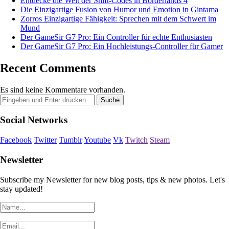
Entdecke die Welt der Shift-Codes in Borderlands 4
Die Einzigartige Fusion von Humor und Emotion in Gintama
Zorros Einzigartige Fähigkeit: Sprechen mit dem Schwert im
Mund
Der GameSir G7 Pro: Ein Controller für echte Enthusiasten
Der GameSir G7 Pro: Ein Hochleistungs-Controller für Gamer
Recent Comments
Es sind keine Kommentare vorhanden.
Social Networks
Facebook
Twitter
Tumblr
Youtube
Vk
Twitch
Steam
Newsletter
Subscribe my Newsletter for new blog posts, tips & new photos. Let's
stay updated!