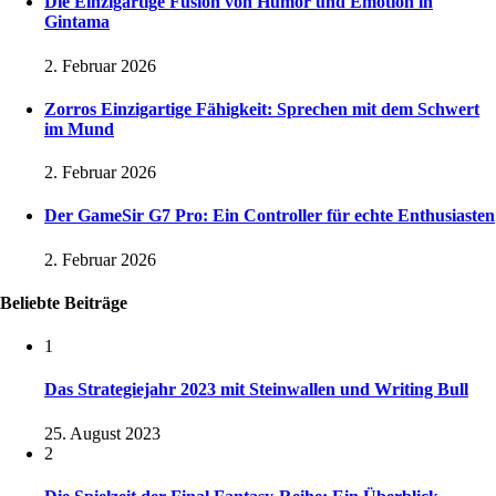
Die Einzigartige Fusion von Humor und Emotion in
Gintama
2. Februar 2026
Zorros Einzigartige Fähigkeit: Sprechen mit dem Schwert
im Mund
2. Februar 2026
Der GameSir G7 Pro: Ein Controller für echte Enthusiasten
2. Februar 2026
Beliebte Beiträge
1
Das Strategiejahr 2023 mit Steinwallen und Writing Bull
25. August 2023
2