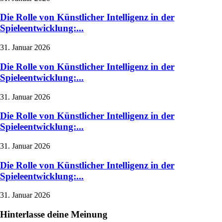
Die Rolle von Künstlicher Intelligenz in der
Spieleentwicklung:...
31. Januar 2026
Die Rolle von Künstlicher Intelligenz in der
Spieleentwicklung:...
31. Januar 2026
Die Rolle von Künstlicher Intelligenz in der
Spieleentwicklung:...
31. Januar 2026
Die Rolle von Künstlicher Intelligenz in der
Spieleentwicklung:...
31. Januar 2026
Hinterlasse deine Meinung