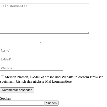
Meinen Namen, E-Mail-Adresse und Website in diesem Browser
speichern, bis ich das nächste Mal kommentiere.
Suchen
Suchen