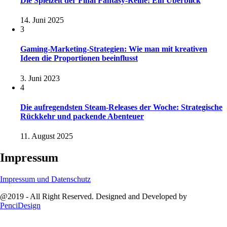
Die Spielzeit der Final Fantasy-Reihe: Ein Überblick
14. Juni 2025
3
Gaming-Marketing-Strategien: Wie man mit kreativen
Ideen die Proportionen beeinflusst
3. Juni 2023
4
Die aufregendsten Steam-Releases der Woche: Strategische
Rückkehr und packende Abenteuer
11. August 2025
Impressum
Impressum und Datenschutz
@2019 - All Right Reserved. Designed and Developed by
PenciDesign