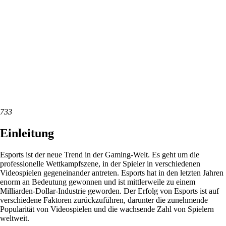
733
Einleitung
Esports ist der neue Trend in der Gaming-Welt. Es geht um die
professionelle Wettkampfszene, in der Spieler in verschiedenen
Videospielen gegeneinander antreten. Esports hat in den letzten Jahren
enorm an Bedeutung gewonnen und ist mittlerweile zu einem
Milliarden-Dollar-Industrie geworden. Der Erfolg von Esports ist auf
verschiedene Faktoren zurückzuführen, darunter die zunehmende
Popularität von Videospielen und die wachsende Zahl von Spielern
weltweit.