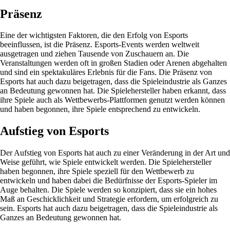
Präsenz
Eine der wichtigsten Faktoren, die den Erfolg von Esports
beeinflussen, ist die Präsenz. Esports-Events werden weltweit
ausgetragen und ziehen Tausende von Zuschauern an. Die
Veranstaltungen werden oft in großen Stadien oder Arenen abgehalten
und sind ein spektakuläres Erlebnis für die Fans. Die Präsenz von
Esports hat auch dazu beigetragen, dass die Spieleindustrie als Ganzes
an Bedeutung gewonnen hat. Die Spielehersteller haben erkannt, dass
ihre Spiele auch als Wettbewerbs-Plattformen genutzt werden können
und haben begonnen, ihre Spiele entsprechend zu entwickeln.
Aufstieg von Esports
Der Aufstieg von Esports hat auch zu einer Veränderung in der Art und
Weise geführt, wie Spiele entwickelt werden. Die Spielehersteller
haben begonnen, ihre Spiele speziell für den Wettbewerb zu
entwickeln und haben dabei die Bedürfnisse der Esports-Spieler im
Auge behalten. Die Spiele werden so konzipiert, dass sie ein hohes
Maß an Geschicklichkeit und Strategie erfordern, um erfolgreich zu
sein. Esports hat auch dazu beigetragen, dass die Spieleindustrie als
Ganzes an Bedeutung gewonnen hat.