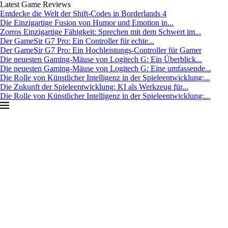
Latest Game Reviews
Entdecke die Welt der Shift-Codes in Borderlands 4
Die Einzigartige Fusion von Humor und Emotion in...
Zorros Einzigartige Fähigkeit: Sprechen mit dem Schwert im...
Der GameSir G7 Pro: Ein Controller für echte...
Der GameSir G7 Pro: Ein Hochleistungs-Controller für Gamer
Die neuesten Gaming-Mäuse von Logitech G: Ein Überblick...
Die neuesten Gaming-Mäuse von Logitech G: Eine umfassende...
Die Rolle von Künstlicher Intelligenz in der Spieleentwicklung:...
Die Zukunft der Spieleentwicklung: KI als Werkzeug für...
Die Rolle von Künstlicher Intelligenz in der Spieleentwicklung:...