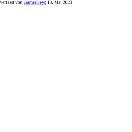
verfasst von
GamerKeys
13. Mai 2023