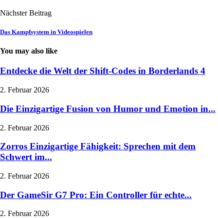
Nächster Beitrag
Das Kampfsystem in Videospielen
You may also like
Entdecke die Welt der Shift-Codes in Borderlands 4
2. Februar 2026
Die Einzigartige Fusion von Humor und Emotion in...
2. Februar 2026
Zorros Einzigartige Fähigkeit: Sprechen mit dem
Schwert im...
2. Februar 2026
Der GameSir G7 Pro: Ein Controller für echte...
2. Februar 2026