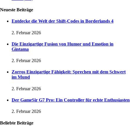
Neueste Beiträge
Entdecke die Welt der Shift-Codes in Borderlands 4
2. Februar 2026
Die Einzigartige Fusion von Humor und Emotion in
Gintama
2. Februar 2026
Zorros Einzigartige Fähigkeit: Sprechen mit dem Schwert
im Mund
2. Februar 2026
Der GameSir G7 Pro: Ein Controller für echte Enthusiasten
2. Februar 2026
Beliebte Beiträge