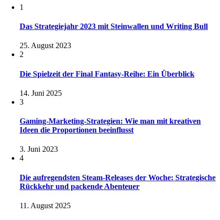
1
Das Strategiejahr 2023 mit Steinwallen und Writing Bull
25. August 2023
2
Die Spielzeit der Final Fantasy-Reihe: Ein Überblick
14. Juni 2025
3
Gaming-Marketing-Strategien: Wie man mit kreativen
Ideen die Proportionen beeinflusst
3. Juni 2023
4
Die aufregendsten Steam-Releases der Woche: Strategische
Rückkehr und packende Abenteuer
11. August 2025