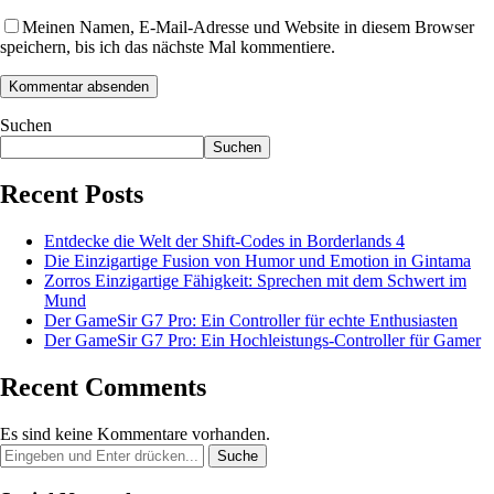
Meinen Namen, E-Mail-Adresse und Website in diesem Browser
speichern, bis ich das nächste Mal kommentiere.
Suchen
Suchen
Recent Posts
Entdecke die Welt der Shift-Codes in Borderlands 4
Die Einzigartige Fusion von Humor und Emotion in Gintama
Zorros Einzigartige Fähigkeit: Sprechen mit dem Schwert im
Mund
Der GameSir G7 Pro: Ein Controller für echte Enthusiasten
Der GameSir G7 Pro: Ein Hochleistungs-Controller für Gamer
Recent Comments
Es sind keine Kommentare vorhanden.