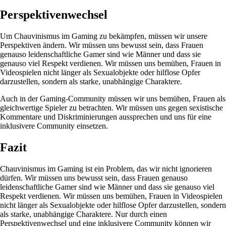
Perspektivenwechsel
Um Chauvinismus im Gaming zu bekämpfen, müssen wir unsere
Perspektiven ändern. Wir müssen uns bewusst sein, dass Frauen
genauso leidenschaftliche Gamer sind wie Männer und dass sie
genauso viel Respekt verdienen. Wir müssen uns bemühen, Frauen in
Videospielen nicht länger als Sexualobjekte oder hilflose Opfer
darzustellen, sondern als starke, unabhängige Charaktere.
Auch in der Gaming-Community müssen wir uns bemühen, Frauen als
gleichwertige Spieler zu betrachten. Wir müssen uns gegen sexistische
Kommentare und Diskriminierungen aussprechen und uns für eine
inklusivere Community einsetzen.
Fazit
Chauvinismus im Gaming ist ein Problem, das wir nicht ignorieren
dürfen. Wir müssen uns bewusst sein, dass Frauen genauso
leidenschaftliche Gamer sind wie Männer und dass sie genauso viel
Respekt verdienen. Wir müssen uns bemühen, Frauen in Videospielen
nicht länger als Sexualobjekte oder hilflose Opfer darzustellen, sondern
als starke, unabhängige Charaktere. Nur durch einen
Perspektivenwechsel und eine inklusivere Community können wir