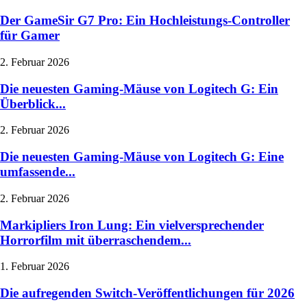
Der GameSir G7 Pro: Ein Hochleistungs-Controller
für Gamer
2. Februar 2026
Die neuesten Gaming-Mäuse von Logitech G: Ein
Überblick...
2. Februar 2026
Die neuesten Gaming-Mäuse von Logitech G: Eine
umfassende...
2. Februar 2026
Markipliers Iron Lung: Ein vielversprechender
Horrorfilm mit überraschendem...
1. Februar 2026
Die aufregenden Switch-Veröffentlichungen für 2026