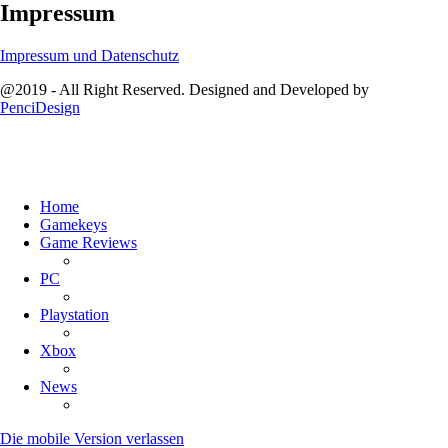
Impressum
Impressum und Datenschutz
@2019 - All Right Reserved. Designed and Developed by
PenciDesign
Home
Gamekeys
Game Reviews
PC
Playstation
Xbox
News
Die mobile Version verlassen