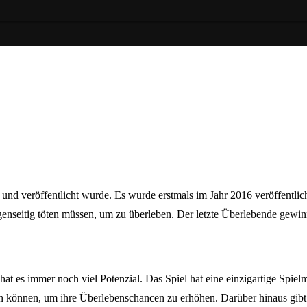
 und veröffentlicht wurde. Es wurde erstmals im Jahr 2016 veröffentlic
egenseitig töten müssen, um zu überleben. Der letzte Überlebende gewinn
 hat es immer noch viel Potenzial. Das Spiel hat eine einzigartige Spie
n können, um ihre Überlebenschancen zu erhöhen. Darüber hinaus gibt e