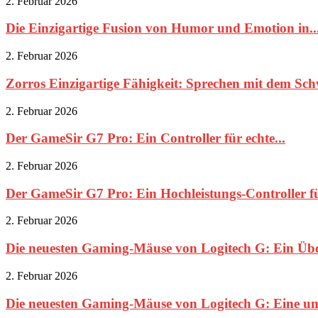
2. Februar 2026
Die Einzigartige Fusion von Humor und Emotion in..
2. Februar 2026
Zorros Einzigartige Fähigkeit: Sprechen mit dem Schw
2. Februar 2026
Der GameSir G7 Pro: Ein Controller für echte...
2. Februar 2026
Der GameSir G7 Pro: Ein Hochleistungs-Controller 
2. Februar 2026
Die neuesten Gaming-Mäuse von Logitech G: Ein Über
2. Februar 2026
Die neuesten Gaming-Mäuse von Logitech G: Eine um