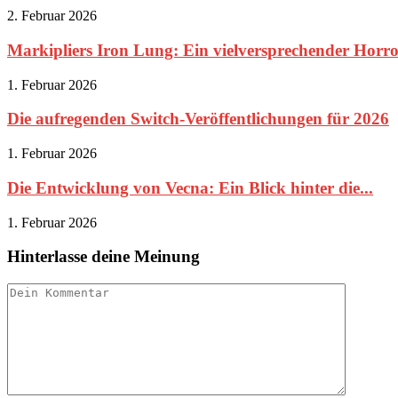
2. Februar 2026
Markipliers Iron Lung: Ein vielversprechender Horro
1. Februar 2026
Die aufregenden Switch-Veröffentlichungen für 2026
1. Februar 2026
Die Entwicklung von Vecna: Ein Blick hinter die...
1. Februar 2026
Hinterlasse deine Meinung