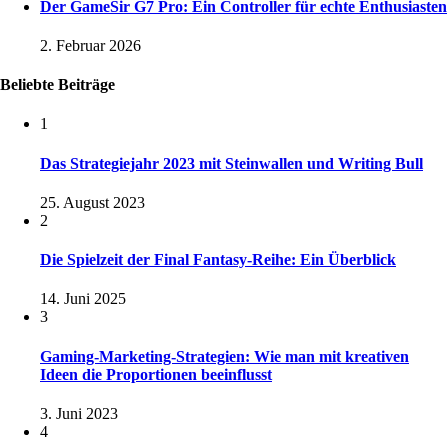
Der GameSir G7 Pro: Ein Controller für echte Enthusiasten
2. Februar 2026
Beliebte Beiträge
1
Das Strategiejahr 2023 mit Steinwallen und Writing Bull
25. August 2023
2
Die Spielzeit der Final Fantasy-Reihe: Ein Überblick
14. Juni 2025
3
Gaming-Marketing-Strategien: Wie man mit kreativen
Ideen die Proportionen beeinflusst
3. Juni 2023
4