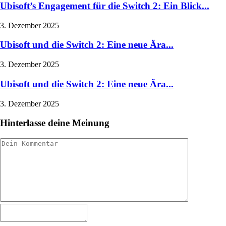
Ubisoft’s Engagement für die Switch 2: Ein Blick...
3. Dezember 2025
Ubisoft und die Switch 2: Eine neue Ära...
3. Dezember 2025
Ubisoft und die Switch 2: Eine neue Ära...
3. Dezember 2025
Hinterlasse deine Meinung