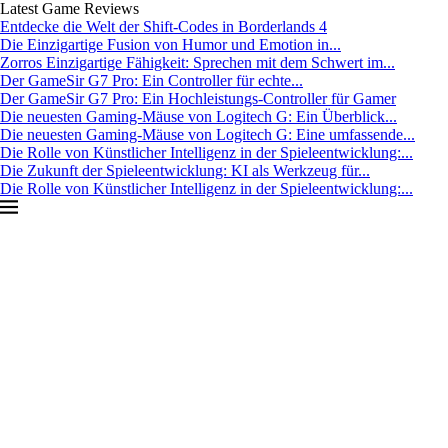
Latest Game Reviews
Entdecke die Welt der Shift-Codes in Borderlands 4
Die Einzigartige Fusion von Humor und Emotion in...
Zorros Einzigartige Fähigkeit: Sprechen mit dem Schwert im...
Der GameSir G7 Pro: Ein Controller für echte...
Der GameSir G7 Pro: Ein Hochleistungs-Controller für Gamer
Die neuesten Gaming-Mäuse von Logitech G: Ein Überblick...
Die neuesten Gaming-Mäuse von Logitech G: Eine umfassende...
Die Rolle von Künstlicher Intelligenz in der Spieleentwicklung:...
Die Zukunft der Spieleentwicklung: KI als Werkzeug für...
Die Rolle von Künstlicher Intelligenz in der Spieleentwicklung:...