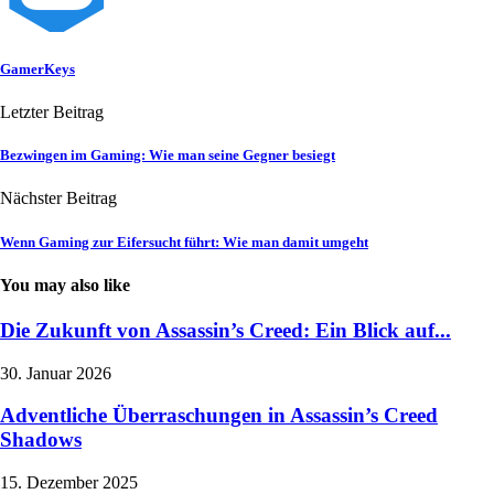
GamerKeys
Letzter Beitrag
Bezwingen im Gaming: Wie man seine Gegner besiegt
Nächster Beitrag
Wenn Gaming zur Eifersucht führt: Wie man damit umgeht
You may also like
Die Zukunft von Assassin’s Creed: Ein Blick auf...
30. Januar 2026
Adventliche Überraschungen in Assassin’s Creed
Shadows
15. Dezember 2025