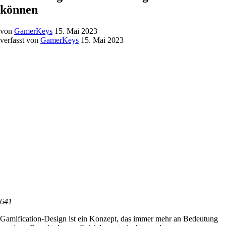
können
von
GamerKeys
15. Mai 2023
verfasst von
GamerKeys
15. Mai 2023
641
Gamification-Design ist ein Konzept, das immer mehr an Bedeutung