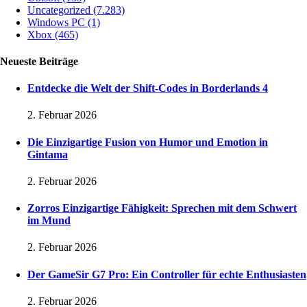
Uncategorized
(7.283)
Windows PC
(1)
Xbox
(465)
Neueste Beiträge
Entdecke die Welt der Shift-Codes in Borderlands 4
2. Februar 2026
Die Einzigartige Fusion von Humor und Emotion in
Gintama
2. Februar 2026
Zorros Einzigartige Fähigkeit: Sprechen mit dem Schwert
im Mund
2. Februar 2026
Der GameSir G7 Pro: Ein Controller für echte Enthusiasten
2. Februar 2026