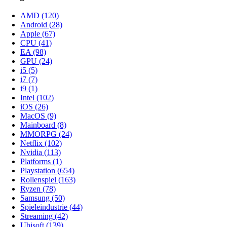
AMD
(120)
Android
(28)
Apple
(67)
CPU
(41)
EA
(98)
GPU
(24)
i5
(5)
i7
(7)
i9
(1)
Intel
(102)
iOS
(26)
MacOS
(9)
Mainboard
(8)
MMORPG
(24)
Netflix
(102)
Nvidia
(113)
Platforms
(1)
Playstation
(654)
Rollenspiel
(163)
Ryzen
(78)
Samsung
(50)
Spieleindustrie
(44)
Streaming
(42)
Ubisoft
(139)