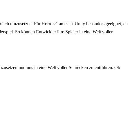
 einfach umzusetzen. Für Horror-Games ist Unity besonders geeignet, da
erspiel. So können Entwickler ihre Spieler in eine Welt voller
umzusetzen und uns in eine Welt voller Schrecken zu entführen. Ob