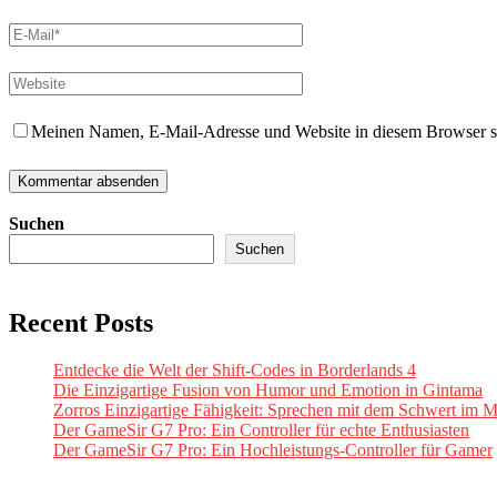
Meinen Namen, E-Mail-Adresse und Website in diesem Browser spe
Suchen
Suchen
Recent Posts
Entdecke die Welt der Shift-Codes in Borderlands 4
Die Einzigartige Fusion von Humor und Emotion in Gintama
Zorros Einzigartige Fähigkeit: Sprechen mit dem Schwert im 
Der GameSir G7 Pro: Ein Controller für echte Enthusiasten
Der GameSir G7 Pro: Ein Hochleistungs-Controller für Gamer