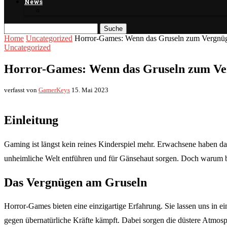
News
Suche
Home
Uncategorized
Horror-Games: Wenn das Gruseln zum Vergnü
Uncategorized
Horror-Games: Wenn das Gruseln zum Ve
verfasst von
GamerKeys
15. Mai 2023
Einleitung
Gaming ist längst kein reines Kinderspiel mehr. Erwachsene haben das
unheimliche Welt entführen und für Gänsehaut sorgen. Doch warum be
Das Vergnügen am Gruseln
Horror-Games bieten eine einzigartige Erfahrung. Sie lassen uns in ei
gegen übernatürliche Kräfte kämpft. Dabei sorgen die düstere Atmosp