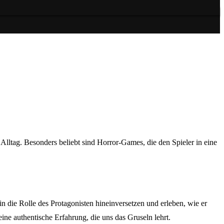
Alltag. Besonders beliebt sind Horror-Games, die den Spieler in eine
in die Rolle des Protagonisten hineinversetzen und erleben, wie er
ne authentische Erfahrung, die uns das Gruseln lehrt.