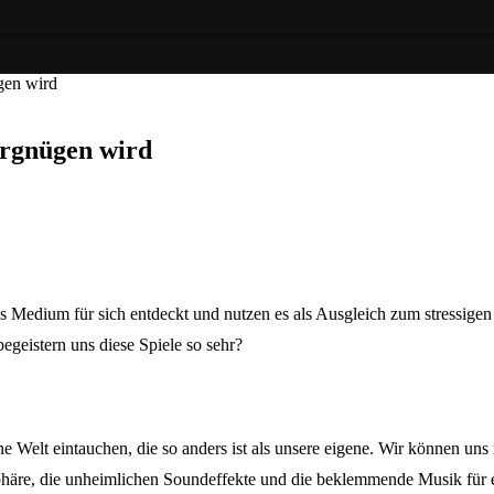
gen wird
rgnügen wird
 Medium für sich entdeckt und nutzen es als Ausgleich zum stressigen 
geistern uns diese Spiele so sehr?
ne Welt eintauchen, die so anders ist als unsere eigene. Wir können uns 
häre, die unheimlichen Soundeffekte und die beklemmende Musik für ei