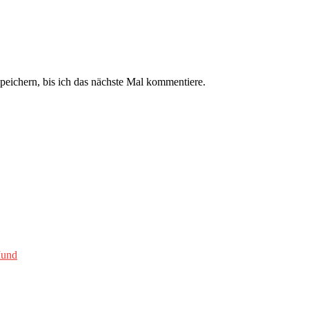
ichern, bis ich das nächste Mal kommentiere.
Mund