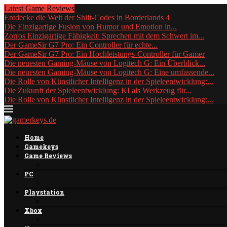
Latest Game Reviews
Entdecke die Welt der Shift-Codes in Borderlands 4
Die Einzigartige Fusion von Humor und Emotion in...
Zorros Einzigartige Fähigkeit: Sprechen mit dem Schwert im...
Der GameSir G7 Pro: Ein Controller für echte...
Der GameSir G7 Pro: Ein Hochleistungs-Controller für Gamer
Die neuesten Gaming-Mäuse von Logitech G: Ein Überblick...
Die neuesten Gaming-Mäuse von Logitech G: Eine umfassende...
Die Rolle von Künstlicher Intelligenz in der Spieleentwicklung:...
Die Zukunft der Spieleentwicklung: KI als Werkzeug für...
Die Rolle von Künstlicher Intelligenz in der Spieleentwicklung:...
Home
Gamekeys
Game Reviews
PC
Playstation
Xbox