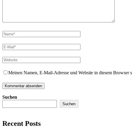
Meinen Namen, E-Mail-Adresse und Website in diesem Browser spe
Suchen
Suchen
Recent Posts