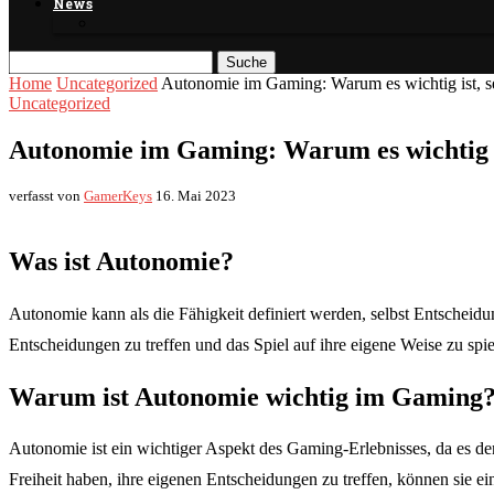
News
Suche
Home
Uncategorized
Autonomie im Gaming: Warum es wichtig ist, se
Uncategorized
Autonomie im Gaming: Warum es wichtig is
verfasst von
GamerKeys
16. Mai 2023
Was ist Autonomie?
Autonomie kann als die Fähigkeit definiert werden, selbst Entscheidu
Entscheidungen zu treffen und das Spiel auf ihre eigene Weise zu spie
Warum ist Autonomie wichtig im Gaming
Autonomie ist ein wichtiger Aspekt des Gaming-Erlebnisses, da es den
Freiheit haben, ihre eigenen Entscheidungen zu treffen, können sie ei