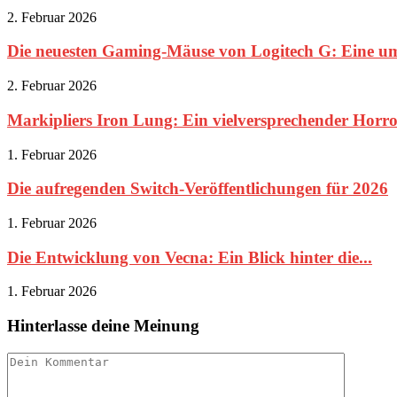
2. Februar 2026
Die neuesten Gaming-Mäuse von Logitech G: Eine um
2. Februar 2026
Markipliers Iron Lung: Ein vielversprechender Horro
1. Februar 2026
Die aufregenden Switch-Veröffentlichungen für 2026
1. Februar 2026
Die Entwicklung von Vecna: Ein Blick hinter die...
1. Februar 2026
Hinterlasse deine Meinung