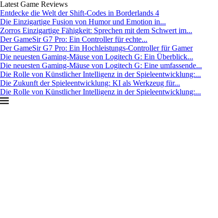
Latest Game Reviews
Entdecke die Welt der Shift-Codes in Borderlands 4
Die Einzigartige Fusion von Humor und Emotion in...
Zorros Einzigartige Fähigkeit: Sprechen mit dem Schwert im...
Der GameSir G7 Pro: Ein Controller für echte...
Der GameSir G7 Pro: Ein Hochleistungs-Controller für Gamer
Die neuesten Gaming-Mäuse von Logitech G: Ein Überblick...
Die neuesten Gaming-Mäuse von Logitech G: Eine umfassende...
Die Rolle von Künstlicher Intelligenz in der Spieleentwicklung:...
Die Zukunft der Spieleentwicklung: KI als Werkzeug für...
Die Rolle von Künstlicher Intelligenz in der Spieleentwicklung:...