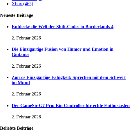
Xbox
(465)
Neueste Beiträge
Entdecke die Welt der Shift-Codes in Borderlands 4
2. Februar 2026
Die Einzigartige Fusion von Humor und Emotion in
Gintama
2. Februar 2026
Zorros Einzigartige Fähigkeit: Sprechen mit dem Schwert
im Mund
2. Februar 2026
Der GameSir G7 Pro: Ein Controller für echte Enthusiasten
2. Februar 2026
Beliebte Beiträge