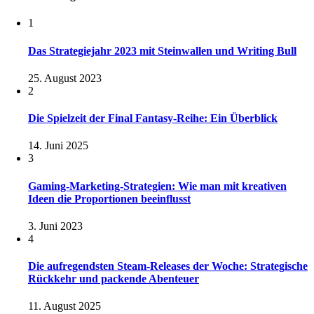
1
Das Strategiejahr 2023 mit Steinwallen und Writing Bull
25. August 2023
2
Die Spielzeit der Final Fantasy-Reihe: Ein Überblick
14. Juni 2025
3
Gaming-Marketing-Strategien: Wie man mit kreativen
Ideen die Proportionen beeinflusst
3. Juni 2023
4
Die aufregendsten Steam-Releases der Woche: Strategische
Rückkehr und packende Abenteuer
11. August 2025