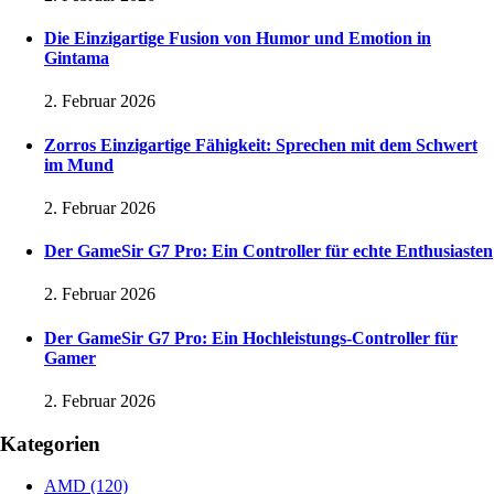
Die Einzigartige Fusion von Humor und Emotion in
Gintama
2. Februar 2026
Zorros Einzigartige Fähigkeit: Sprechen mit dem Schwert
im Mund
2. Februar 2026
Der GameSir G7 Pro: Ein Controller für echte Enthusiasten
2. Februar 2026
Der GameSir G7 Pro: Ein Hochleistungs-Controller für
Gamer
2. Februar 2026
Kategorien
AMD
(120)