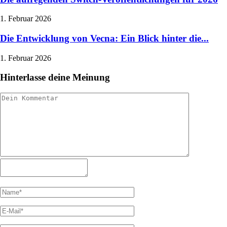
1. Februar 2026
Die Entwicklung von Vecna: Ein Blick hinter die...
1. Februar 2026
Hinterlasse deine Meinung