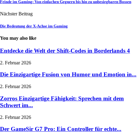
Feinde im Gaming: Von einfachen Gegnern bis hin zu unbesiegbaren Bossen
Nächster Beitrag
Die Bedeutung der X-Achse im Gaming
You may also like
Entdecke die Welt der Shift-Codes in Borderlands 4
2. Februar 2026
Die Einzigartige Fusion von Humor und Emotion in...
2. Februar 2026
Zorros Einzigartige Fähigkeit: Sprechen mit dem
Schwert im...
2. Februar 2026
Der GameSir G7 Pro: Ein Controller für echte...