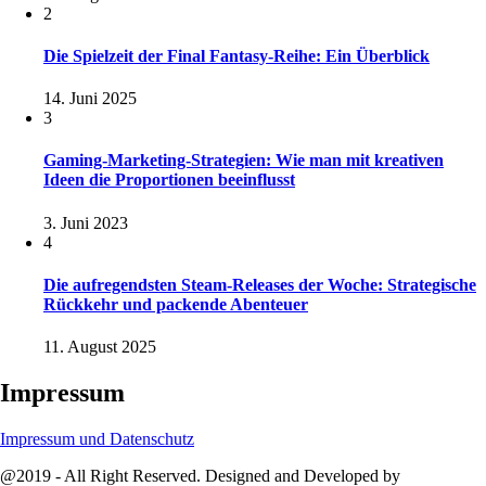
2
Die Spielzeit der Final Fantasy-Reihe: Ein Überblick
14. Juni 2025
3
Gaming-Marketing-Strategien: Wie man mit kreativen
Ideen die Proportionen beeinflusst
3. Juni 2023
4
Die aufregendsten Steam-Releases der Woche: Strategische
Rückkehr und packende Abenteuer
11. August 2025
Impressum
Impressum und Datenschutz
@2019 - All Right Reserved. Designed and Developed by