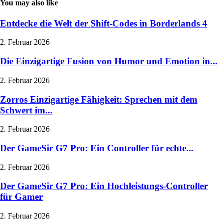
You may also like
Entdecke die Welt der Shift-Codes in Borderlands 4
2. Februar 2026
Die Einzigartige Fusion von Humor und Emotion in...
2. Februar 2026
Zorros Einzigartige Fähigkeit: Sprechen mit dem
Schwert im...
2. Februar 2026
Der GameSir G7 Pro: Ein Controller für echte...
2. Februar 2026
Der GameSir G7 Pro: Ein Hochleistungs-Controller
für Gamer
2. Februar 2026