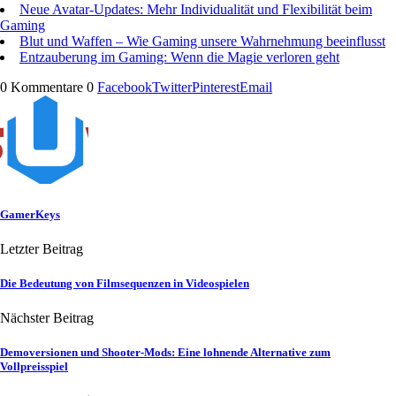
Neue Avatar-Updates: Mehr Individualität und Flexibilität beim
Gaming
Blut und Waffen – Wie Gaming unsere Wahrnehmung beeinflusst
Entzauberung im Gaming: Wenn die Magie verloren geht
0 Kommentare
0
Facebook
Twitter
Pinterest
Email
GamerKeys
Letzter Beitrag
Die Bedeutung von Filmsequenzen in Videospielen
Nächster Beitrag
Demoversionen und Shooter-Mods: Eine lohnende Alternative zum
Vollpreisspiel