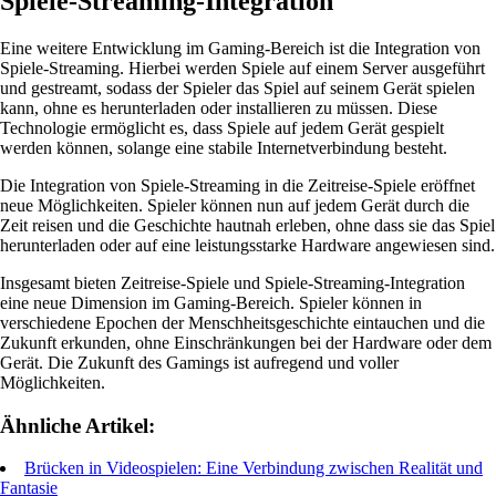
Spiele-Streaming-Integration
Eine weitere Entwicklung im Gaming-Bereich ist die Integration von
Spiele-Streaming. Hierbei werden Spiele auf einem Server ausgeführt
und gestreamt, sodass der Spieler das Spiel auf seinem Gerät spielen
kann, ohne es herunterladen oder installieren zu müssen. Diese
Technologie ermöglicht es, dass Spiele auf jedem Gerät gespielt
werden können, solange eine stabile Internetverbindung besteht.
Die Integration von Spiele-Streaming in die Zeitreise-Spiele eröffnet
neue Möglichkeiten. Spieler können nun auf jedem Gerät durch die
Zeit reisen und die Geschichte hautnah erleben, ohne dass sie das Spiel
herunterladen oder auf eine leistungsstarke Hardware angewiesen sind.
Insgesamt bieten Zeitreise-Spiele und Spiele-Streaming-Integration
eine neue Dimension im Gaming-Bereich. Spieler können in
verschiedene Epochen der Menschheitsgeschichte eintauchen und die
Zukunft erkunden, ohne Einschränkungen bei der Hardware oder dem
Gerät. Die Zukunft des Gamings ist aufregend und voller
Möglichkeiten.
Ähnliche Artikel:
Brücken in Videospielen: Eine Verbindung zwischen Realität und
Fantasie