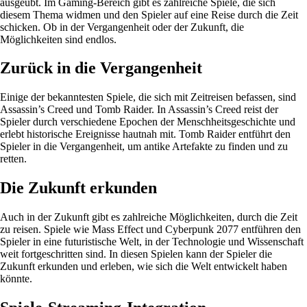
ausgeübt. Im Gaming-Bereich gibt es zahlreiche Spiele, die sich
diesem Thema widmen und den Spieler auf eine Reise durch die Zeit
schicken. Ob in der Vergangenheit oder der Zukunft, die
Möglichkeiten sind endlos.
Zurück in die Vergangenheit
Einige der bekanntesten Spiele, die sich mit Zeitreisen befassen, sind
Assassin’s Creed und Tomb Raider. In Assassin’s Creed reist der
Spieler durch verschiedene Epochen der Menschheitsgeschichte und
erlebt historische Ereignisse hautnah mit. Tomb Raider entführt den
Spieler in die Vergangenheit, um antike Artefakte zu finden und zu
retten.
Die Zukunft erkunden
Auch in der Zukunft gibt es zahlreiche Möglichkeiten, durch die Zeit
zu reisen. Spiele wie Mass Effect und Cyberpunk 2077 entführen den
Spieler in eine futuristische Welt, in der Technologie und Wissenschaft
weit fortgeschritten sind. In diesen Spielen kann der Spieler die
Zukunft erkunden und erleben, wie sich die Welt entwickelt haben
könnte.