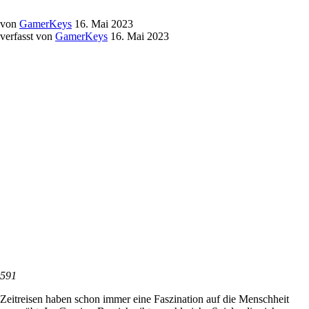
von
GamerKeys
16. Mai 2023
verfasst von
GamerKeys
16. Mai 2023
591
Zeitreisen haben schon immer eine Faszination auf die Menschheit