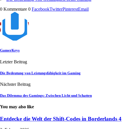
0 Kommentare
0
Facebook
Twitter
Pinterest
Email
GamerKeys
Letzter Beitrag
Die Bedeutung von Leistungsfähigkeit im Gaming
Nächster Beitrag
Das Dilemma des Gamings: Zwischen Licht und Schatten
You may also like
Entdecke die Welt der Shift-Codes in Borderlands 4