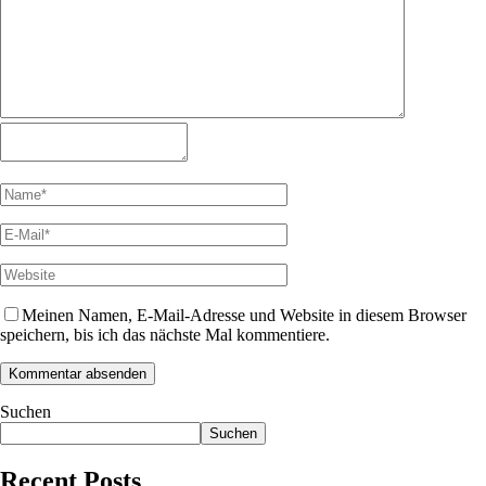
Meinen Namen, E-Mail-Adresse und Website in diesem Browser
speichern, bis ich das nächste Mal kommentiere.
Suchen
Suchen
Recent Posts