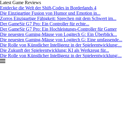
Latest Game Reviews
Entdecke die Welt der Shift-Codes in Borderlands 4
Die Einzigartige Fusion von Humor und Emotion in...
Zorros Einzigartige Fähigkeit: Sprechen mit dem Schwert im...
Der GameSir G7 Pro: Ein Controller für echte...
Der GameSir G7 Pro: Ein Hochleistungs-Controller für Gamer
Die neuesten Gaming-Mäuse von Logitech G: Ein Überblick...
Die neuesten Gaming-Mäuse von Logitech G: Eine umfassende...
Die Rolle von Künstlicher Intelligenz in der Spieleentwicklung:...
Die Zukunft der Spieleentwicklung: KI als Werkzeug für...
Die Rolle von Künstlicher Intelligenz in der Spieleentwicklung:...