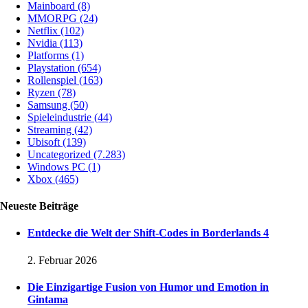
Mainboard
(8)
MMORPG
(24)
Netflix
(102)
Nvidia
(113)
Platforms
(1)
Playstation
(654)
Rollenspiel
(163)
Ryzen
(78)
Samsung
(50)
Spieleindustrie
(44)
Streaming
(42)
Ubisoft
(139)
Uncategorized
(7.283)
Windows PC
(1)
Xbox
(465)
Neueste Beiträge
Entdecke die Welt der Shift-Codes in Borderlands 4
2. Februar 2026
Die Einzigartige Fusion von Humor und Emotion in
Gintama