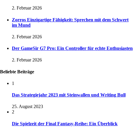
2. Februar 2026
Zorros Einzigartige Fähigkeit: Sprechen mit dem Schwert
im Mund
2. Februar 2026
Der GameSir G7 Pro: Ein Controller für echte Enthusiasten
2. Februar 2026
Beliebte Beiträge
1
Das Strategiejahr 2023 mit Steinwallen und Writing Bull
25. August 2023
2
Die Spielzeit der Final Fantasy-Reihe: Ein Überblick