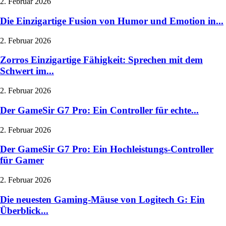
2. Februar 2026
Die Einzigartige Fusion von Humor und Emotion in...
2. Februar 2026
Zorros Einzigartige Fähigkeit: Sprechen mit dem
Schwert im...
2. Februar 2026
Der GameSir G7 Pro: Ein Controller für echte...
2. Februar 2026
Der GameSir G7 Pro: Ein Hochleistungs-Controller
für Gamer
2. Februar 2026
Die neuesten Gaming-Mäuse von Logitech G: Ein
Überblick...