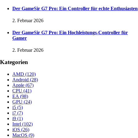
Der GameSir G7 Pro: Ein Controller für echte Enthusiasten
2. Februar 2026
Der GameSir G7 Pro: Ein Hochleistungs-Controller für
Gamer
2. Februar 2026
Kategorien
AMD
(120)
Android
(28)
Apple
(67)
CPU
(41)
EA
(98)
GPU
(24)
i5
(5)
i7
(7)
i9
(1)
Intel
(102)
iOS
(26)
MacOS
(9)