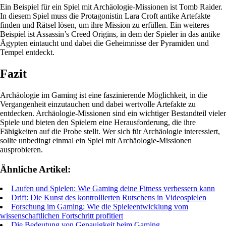
Ein Beispiel für ein Spiel mit Archäologie-Missionen ist Tomb Raider.
In diesem Spiel muss die Protagonistin Lara Croft antike Artefakte
finden und Rätsel lösen, um ihre Mission zu erfüllen. Ein weiteres
Beispiel ist Assassin’s Creed Origins, in dem der Spieler in das antike
Ägypten eintaucht und dabei die Geheimnisse der Pyramiden und
Tempel entdeckt.
Fazit
Archäologie im Gaming ist eine faszinierende Möglichkeit, in die
Vergangenheit einzutauchen und dabei wertvolle Artefakte zu
entdecken. Archäologie-Missionen sind ein wichtiger Bestandteil vieler
Spiele und bieten den Spielern eine Herausforderung, die ihre
Fähigkeiten auf die Probe stellt. Wer sich für Archäologie interessiert,
sollte unbedingt einmal ein Spiel mit Archäologie-Missionen
ausprobieren.
Ähnliche Artikel:
Laufen und Spielen: Wie Gaming deine Fitness verbessern kann
Drift: Die Kunst des kontrollierten Rutschens in Videospielen
Forschung im Gaming: Wie die Spieleentwicklung vom
wissenschaftlichen Fortschritt profitiert
Die Bedeutung von Genauigkeit beim Gaming