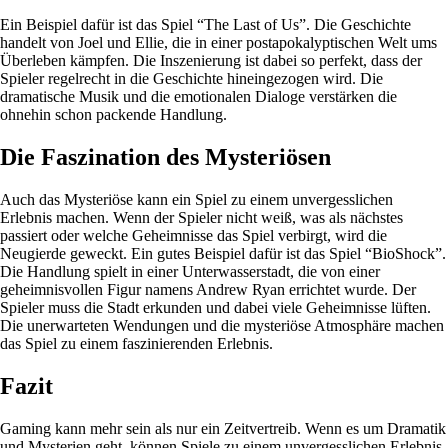
Ein Beispiel dafür ist das Spiel “The Last of Us”. Die Geschichte
handelt von Joel und Ellie, die in einer postapokalyptischen Welt ums
Überleben kämpfen. Die Inszenierung ist dabei so perfekt, dass der
Spieler regelrecht in die Geschichte hineingezogen wird. Die
dramatische Musik und die emotionalen Dialoge verstärken die
ohnehin schon packende Handlung.
Die Faszination des Mysteriösen
Auch das Mysteriöse kann ein Spiel zu einem unvergesslichen
Erlebnis machen. Wenn der Spieler nicht weiß, was als nächstes
passiert oder welche Geheimnisse das Spiel verbirgt, wird die
Neugierde geweckt. Ein gutes Beispiel dafür ist das Spiel “BioShock”.
Die Handlung spielt in einer Unterwasserstadt, die von einer
geheimnisvollen Figur namens Andrew Ryan errichtet wurde. Der
Spieler muss die Stadt erkunden und dabei viele Geheimnisse lüften.
Die unerwarteten Wendungen und die mysteriöse Atmosphäre machen
das Spiel zu einem faszinierenden Erlebnis.
Fazit
Gaming kann mehr sein als nur ein Zeitvertreib. Wenn es um Dramatik
und Mysterien geht, können Spiele zu einem unvergesslichen Erlebnis