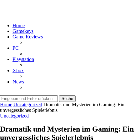
Home
Gamekeys
Game Reviews
PC
Playstation
Xbox
News
Suche
Home
Uncategorized
Dramatik und Mysterien im Gaming: Ein
unvergessliches Spielerlebnis
Uncategorized
Dramatik und Mysterien im Gaming: Ein
unvergessliches Spielerlebnis