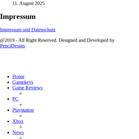
11. August 2025
Impressum
Impressum und Datenschutz
@2019 - All Right Reserved. Designed and Developed by
PenciDesign
Home
Gamekeys
Game Reviews
PC
Playstation
Xbox
News