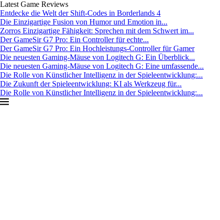
Latest Game Reviews
Entdecke die Welt der Shift-Codes in Borderlands 4
Die Einzigartige Fusion von Humor und Emotion in...
Zorros Einzigartige Fähigkeit: Sprechen mit dem Schwert im...
Der GameSir G7 Pro: Ein Controller für echte...
Der GameSir G7 Pro: Ein Hochleistungs-Controller für Gamer
Die neuesten Gaming-Mäuse von Logitech G: Ein Überblick...
Die neuesten Gaming-Mäuse von Logitech G: Eine umfassende...
Die Rolle von Künstlicher Intelligenz in der Spieleentwicklung:...
Die Zukunft der Spieleentwicklung: KI als Werkzeug für...
Die Rolle von Künstlicher Intelligenz in der Spieleentwicklung:...