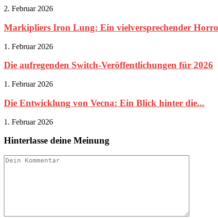
2. Februar 2026
Markipliers Iron Lung: Ein vielversprechender Horro
1. Februar 2026
Die aufregenden Switch-Veröffentlichungen für 2026
1. Februar 2026
Die Entwicklung von Vecna: Ein Blick hinter die...
1. Februar 2026
Hinterlasse deine Meinung