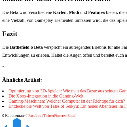
Die Beta wird verschiedene
Karten
,
Modi
und
Features
bieten, die 
eine Vielzahl von Gameplay-Elementen umfassen wird, die das Spieler
Fazit
Die
Battlefield 6 Beta
verspricht ein aufregendes Erlebnis für alle F
Entwicklungen zu erleben. Haltet die Augen offen und bereitet euch a
“`
Ähnliche Artikel:
Optimierung von 3D-Spielen: Wie man das Beste aus seinem Gami
Die Xbox-Integration in die Gaming-Welt
Gaming-Maschinen: Welcher Computer ist der Richtige für dich?
Entdecke die Welt von Tales of Seikyu: Ein neues Abenteuer im 
0 Kommentare
0
Facebook
Twitter
Pinterest
Email