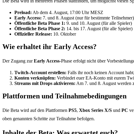
Die Beta wird in mehreren Phasen stattfinden, um möglichst vielen Sp
Preload:
Ab dem 4. August, 17:00 Uhr MESZ
Early Access:
7. und 8. August (nur für bestimmte Teilnehmer)
Öffentliche Beta Phase 1:
9. und 10. August (für alle Spieler)
Öffentliche Beta Phase 2:
14. bis 17. August (für alle Spieler)
Offizieller Release:
10. Oktober
Wie erhaltet ihr Early Access?
Der Zugang zur
Early Access
-Phase erfolgt nicht über Vorbestellun
Twitch-Account erstellen:
Falls ihr noch keinen Account habt, 
Konten verknüpfen:
Verbindet euer EA-Konto mit eurem Twit
Streams mit Drops aktivieren:
Am 7. und 8. August werden zah
Plattformen und Teilnahmebedingungen
Die Beta wird auf den Plattformen
PS5
,
Xbox Series X/S
und
PC
ver
oben genannten Schritte zur Teilnahme befolgen.
Inhalte der Beta: Was erwartet euch?