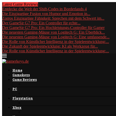
Latest Game Reviews
Entdecke die Welt der Shift-Codes in Borderlands 4
Die Einzigartige Fusion von Humor und Emotion in...
Zorros Einzigartige Fähigkeit: Sprechen mit dem Schwert im...
Der GameSir G7 Pro: Ein Controller für echte...
Der GameSir G7 Pro: Ein Hochleistungs-Controller für Gamer
Die neuesten Gaming-Mäuse von Logitech G: Ein Überblick...
Die neuesten Gaming-Mäuse von Logitech G: Eine umfassende...
Die Rolle von Künstlicher Intelligenz in der Spieleentwicklung:...
Die Zukunft der Spieleentwicklung: KI als Werkzeug für...
Die Rolle von Künstlicher Intelligenz in der Spieleentwicklung:...
Home
Gamekeys
Game Reviews
PC
Playstation
Xbox