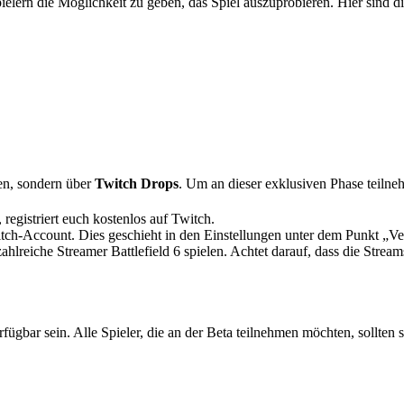
ielern die Möglichkeit zu geben, das Spiel auszuprobieren. Hier sind d
gen, sondern über
Twitch Drops
. Um an dieser exklusiven Phase teilneh
registriert euch kostenlos auf Twitch.
ch-Account. Dies geschieht in den Einstellungen unter dem Punkt „V
lreiche Streamer Battlefield 6 spielen. Achtet darauf, dass die Strea
fügbar sein. Alle Spieler, die an der Beta teilnehmen möchten, sollten s