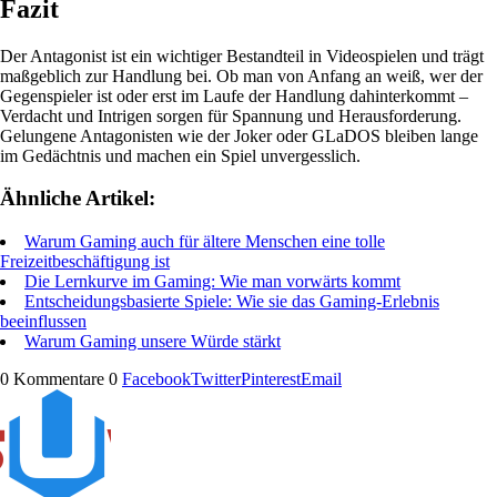
Fazit
Der Antagonist ist ein wichtiger Bestandteil in Videospielen und trägt
maßgeblich zur Handlung bei. Ob man von Anfang an weiß, wer der
Gegenspieler ist oder erst im Laufe der Handlung dahinterkommt –
Verdacht und Intrigen sorgen für Spannung und Herausforderung.
Gelungene Antagonisten wie der Joker oder GLaDOS bleiben lange
im Gedächtnis und machen ein Spiel unvergesslich.
Ähnliche Artikel:
Warum Gaming auch für ältere Menschen eine tolle
Freizeitbeschäftigung ist
Die Lernkurve im Gaming: Wie man vorwärts kommt
Entscheidungsbasierte Spiele: Wie sie das Gaming-Erlebnis
beeinflussen
Warum Gaming unsere Würde stärkt
0 Kommentare
0
Facebook
Twitter
Pinterest
Email