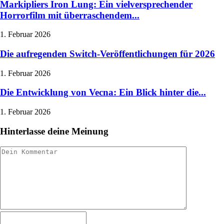
Markipliers Iron Lung: Ein vielversprechender
Horrorfilm mit überraschendem...
1. Februar 2026
Die aufregenden Switch-Veröffentlichungen für 2026
1. Februar 2026
Die Entwicklung von Vecna: Ein Blick hinter die...
1. Februar 2026
Hinterlasse deine Meinung