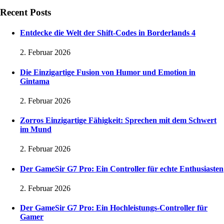
Recent Posts
Entdecke die Welt der Shift-Codes in Borderlands 4
2. Februar 2026
Die Einzigartige Fusion von Humor und Emotion in
Gintama
2. Februar 2026
Zorros Einzigartige Fähigkeit: Sprechen mit dem Schwert
im Mund
2. Februar 2026
Der GameSir G7 Pro: Ein Controller für echte Enthusiasten
2. Februar 2026
Der GameSir G7 Pro: Ein Hochleistungs-Controller für
Gamer