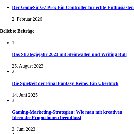
Der GameSir G7 Pro: Ein Controller für echte Enthusiasten
2. Februar 2026
Beliebte Beiträge
1
Das Strategiejahr 2023 mit Steinwallen und Writing Bull
25. August 2023
2
Die Spielzeit der Final Fantasy-Reihe: Ein Überblick
14. Juni 2025
3
Gaming-Marketing-Strategien: Wie man mit kreativen
Ideen die Proportionen beeinflusst
3. Juni 2023