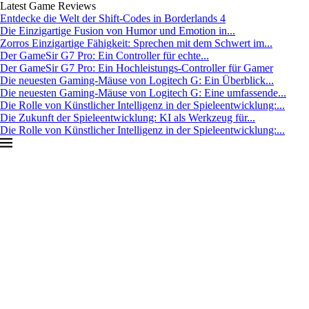
Latest Game Reviews
Entdecke die Welt der Shift-Codes in Borderlands 4
Die Einzigartige Fusion von Humor und Emotion in...
Zorros Einzigartige Fähigkeit: Sprechen mit dem Schwert im...
Der GameSir G7 Pro: Ein Controller für echte...
Der GameSir G7 Pro: Ein Hochleistungs-Controller für Gamer
Die neuesten Gaming-Mäuse von Logitech G: Ein Überblick...
Die neuesten Gaming-Mäuse von Logitech G: Eine umfassende...
Die Rolle von Künstlicher Intelligenz in der Spieleentwicklung:...
Die Zukunft der Spieleentwicklung: KI als Werkzeug für...
Die Rolle von Künstlicher Intelligenz in der Spieleentwicklung:...