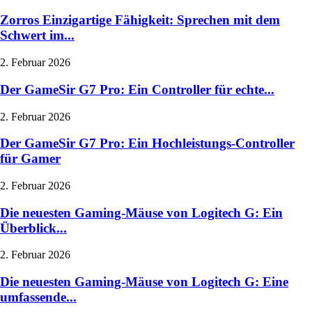
Zorros Einzigartige Fähigkeit: Sprechen mit dem
Schwert im...
2. Februar 2026
Der GameSir G7 Pro: Ein Controller für echte...
2. Februar 2026
Der GameSir G7 Pro: Ein Hochleistungs-Controller
für Gamer
2. Februar 2026
Die neuesten Gaming-Mäuse von Logitech G: Ein
Überblick...
2. Februar 2026
Die neuesten Gaming-Mäuse von Logitech G: Eine
umfassende...