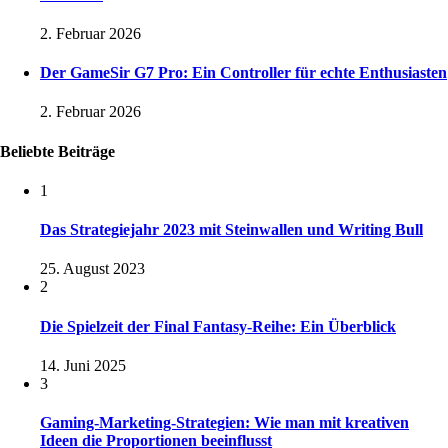
2. Februar 2026
Der GameSir G7 Pro: Ein Controller für echte Enthusiasten
2. Februar 2026
Beliebte Beiträge
1
Das Strategiejahr 2023 mit Steinwallen und Writing Bull
25. August 2023
2
Die Spielzeit der Final Fantasy-Reihe: Ein Überblick
14. Juni 2025
3
Gaming-Marketing-Strategien: Wie man mit kreativen
Ideen die Proportionen beeinflusst