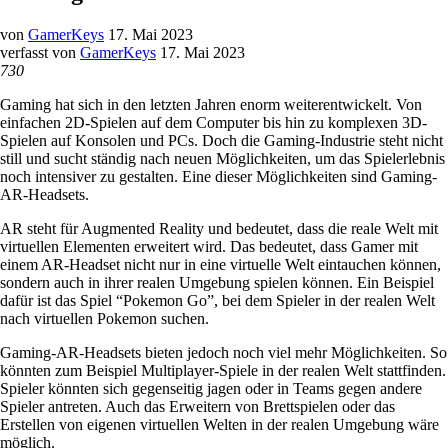
von
GamerKeys
17. Mai 2023
verfasst von
GamerKeys
17. Mai 2023
730
Gaming hat sich in den letzten Jahren enorm weiterentwickelt. Von
einfachen 2D-Spielen auf dem Computer bis hin zu komplexen 3D-
Spielen auf Konsolen und PCs. Doch die Gaming-Industrie steht nicht
still und sucht ständig nach neuen Möglichkeiten, um das Spielerlebnis
noch intensiver zu gestalten. Eine dieser Möglichkeiten sind Gaming-
AR-Headsets.
AR steht für Augmented Reality und bedeutet, dass die reale Welt mit
virtuellen Elementen erweitert wird. Das bedeutet, dass Gamer mit
einem AR-Headset nicht nur in eine virtuelle Welt eintauchen können,
sondern auch in ihrer realen Umgebung spielen können. Ein Beispiel
dafür ist das Spiel “Pokemon Go”, bei dem Spieler in der realen Welt
nach virtuellen Pokemon suchen.
Gaming-AR-Headsets bieten jedoch noch viel mehr Möglichkeiten. So
könnten zum Beispiel Multiplayer-Spiele in der realen Welt stattfinden.
Spieler könnten sich gegenseitig jagen oder in Teams gegen andere
Spieler antreten. Auch das Erweitern von Brettspielen oder das
Erstellen von eigenen virtuellen Welten in der realen Umgebung wäre
möglich.