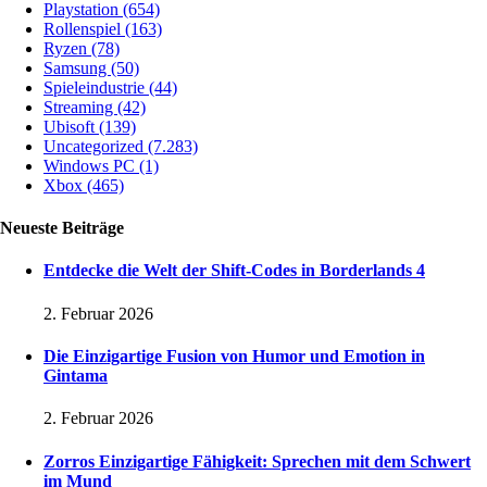
Playstation
(654)
Rollenspiel
(163)
Ryzen
(78)
Samsung
(50)
Spieleindustrie
(44)
Streaming
(42)
Ubisoft
(139)
Uncategorized
(7.283)
Windows PC
(1)
Xbox
(465)
Neueste Beiträge
Entdecke die Welt der Shift-Codes in Borderlands 4
2. Februar 2026
Die Einzigartige Fusion von Humor und Emotion in
Gintama
2. Februar 2026
Zorros Einzigartige Fähigkeit: Sprechen mit dem Schwert
im Mund