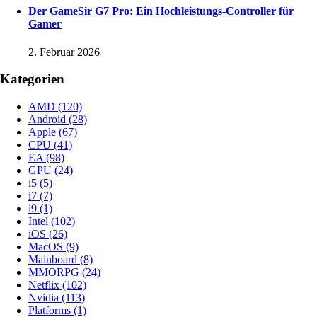
Der GameSir G7 Pro: Ein Hochleistungs-Controller für
Gamer
2. Februar 2026
Kategorien
AMD
(120)
Android
(28)
Apple
(67)
CPU
(41)
EA
(98)
GPU
(24)
i5
(5)
i7
(7)
i9
(1)
Intel
(102)
iOS
(26)
MacOS
(9)
Mainboard
(8)
MMORPG
(24)
Netflix
(102)
Nvidia
(113)
Platforms
(1)