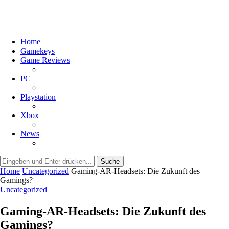
Home
Gamekeys
Game Reviews
PC
Playstation
Xbox
News
Suche
Home
Uncategorized
Gaming-AR-Headsets: Die Zukunft des
Gamings?
Uncategorized
Gaming-AR-Headsets: Die Zukunft des
Gamings?