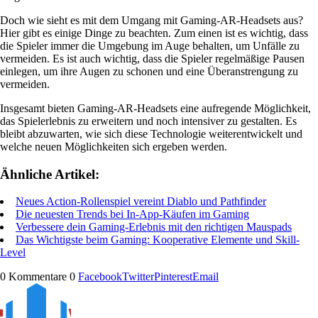
Doch wie sieht es mit dem Umgang mit Gaming-AR-Headsets aus?
Hier gibt es einige Dinge zu beachten. Zum einen ist es wichtig, dass
die Spieler immer die Umgebung im Auge behalten, um Unfälle zu
vermeiden. Es ist auch wichtig, dass die Spieler regelmäßige Pausen
einlegen, um ihre Augen zu schonen und eine Überanstrengung zu
vermeiden.
Insgesamt bieten Gaming-AR-Headsets eine aufregende Möglichkeit,
das Spielerlebnis zu erweitern und noch intensiver zu gestalten. Es
bleibt abzuwarten, wie sich diese Technologie weiterentwickelt und
welche neuen Möglichkeiten sich ergeben werden.
Ähnliche Artikel:
Neues Action-Rollenspiel vereint Diablo und Pathfinder
Die neuesten Trends bei In-App-Käufen im Gaming
Verbessere dein Gaming-Erlebnis mit den richtigen Mauspads
Das Wichtigste beim Gaming: Kooperative Elemente und Skill-
Level
0 Kommentare
0
Facebook
Twitter
Pinterest
Email