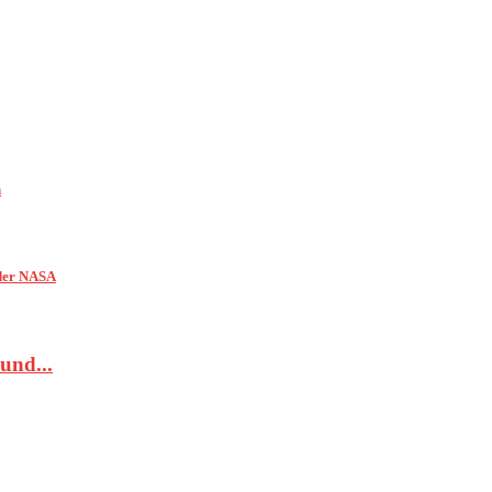
n
 der NASA
und...