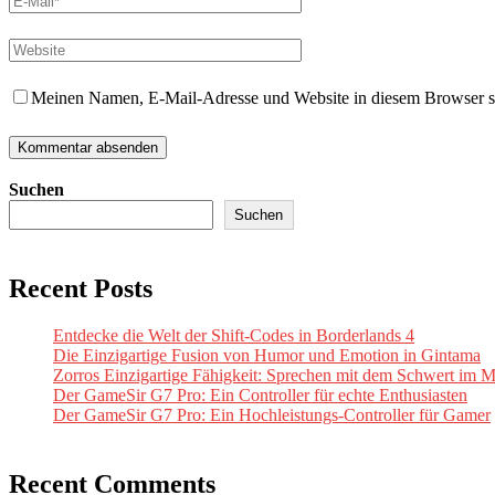
Meinen Namen, E-Mail-Adresse und Website in diesem Browser spe
Suchen
Suchen
Recent Posts
Entdecke die Welt der Shift-Codes in Borderlands 4
Die Einzigartige Fusion von Humor und Emotion in Gintama
Zorros Einzigartige Fähigkeit: Sprechen mit dem Schwert im 
Der GameSir G7 Pro: Ein Controller für echte Enthusiasten
Der GameSir G7 Pro: Ein Hochleistungs-Controller für Gamer
Recent Comments