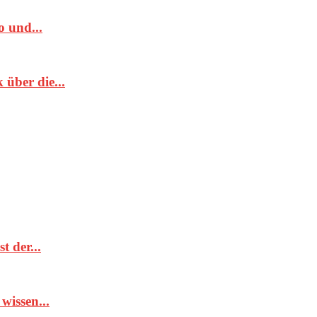
 und...
über die...
t der...
wissen...