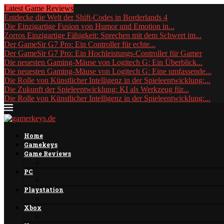
Latest Game Reviews
Entdecke die Welt der Shift-Codes in Borderlands 4
Die Einzigartige Fusion von Humor und Emotion in...
Zorros Einzigartige Fähigkeit: Sprechen mit dem Schwert im...
Der GameSir G7 Pro: Ein Controller für echte...
Der GameSir G7 Pro: Ein Hochleistungs-Controller für Gamer
Die neuesten Gaming-Mäuse von Logitech G: Ein Überblick...
Die neuesten Gaming-Mäuse von Logitech G: Eine umfassende...
Die Rolle von Künstlicher Intelligenz in der Spieleentwicklung:...
Die Zukunft der Spieleentwicklung: KI als Werkzeug für...
Die Rolle von Künstlicher Intelligenz in der Spieleentwicklung:...
Home
Gamekeys
Game Reviews
PC
Playstation
Xbox