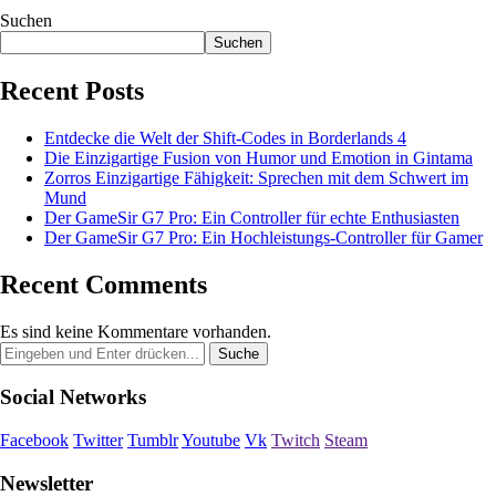
Suchen
Suchen
Recent Posts
Entdecke die Welt der Shift-Codes in Borderlands 4
Die Einzigartige Fusion von Humor und Emotion in Gintama
Zorros Einzigartige Fähigkeit: Sprechen mit dem Schwert im
Mund
Der GameSir G7 Pro: Ein Controller für echte Enthusiasten
Der GameSir G7 Pro: Ein Hochleistungs-Controller für Gamer
Recent Comments
Es sind keine Kommentare vorhanden.
Social Networks
Facebook
Twitter
Tumblr
Youtube
Vk
Twitch
Steam
Newsletter