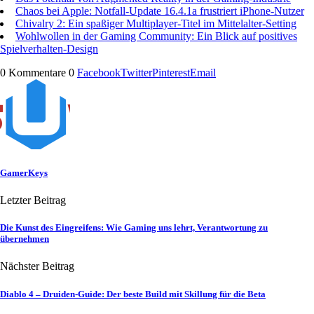
Chaos bei Apple: Notfall-Update 16.4.1a frustriert iPhone-Nutzer
Chivalry 2: Ein spaßiger Multiplayer-Titel im Mittelalter-Setting
Wohlwollen in der Gaming Community: Ein Blick auf positives
Spielverhalten-Design
0 Kommentare
0
Facebook
Twitter
Pinterest
Email
GamerKeys
Letzter Beitrag
Die Kunst des Eingreifens: Wie Gaming uns lehrt, Verantwortung zu
übernehmen
Nächster Beitrag
Diablo 4 – Druiden-Guide: Der beste Build mit Skillung für die Beta