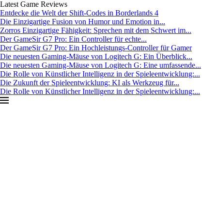
Latest Game Reviews
Entdecke die Welt der Shift-Codes in Borderlands 4
Die Einzigartige Fusion von Humor und Emotion in...
Zorros Einzigartige Fähigkeit: Sprechen mit dem Schwert im...
Der GameSir G7 Pro: Ein Controller für echte...
Der GameSir G7 Pro: Ein Hochleistungs-Controller für Gamer
Die neuesten Gaming-Mäuse von Logitech G: Ein Überblick...
Die neuesten Gaming-Mäuse von Logitech G: Eine umfassende...
Die Rolle von Künstlicher Intelligenz in der Spieleentwicklung:...
Die Zukunft der Spieleentwicklung: KI als Werkzeug für...
Die Rolle von Künstlicher Intelligenz in der Spieleentwicklung:...