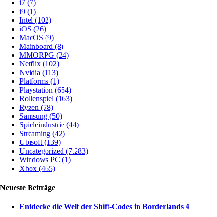
i7
(7)
i9
(1)
Intel
(102)
iOS
(26)
MacOS
(9)
Mainboard
(8)
MMORPG
(24)
Netflix
(102)
Nvidia
(113)
Platforms
(1)
Playstation
(654)
Rollenspiel
(163)
Ryzen
(78)
Samsung
(50)
Spieleindustrie
(44)
Streaming
(42)
Ubisoft
(139)
Uncategorized
(7.283)
Windows PC
(1)
Xbox
(465)
Neueste Beiträge
Entdecke die Welt der Shift-Codes in Borderlands 4