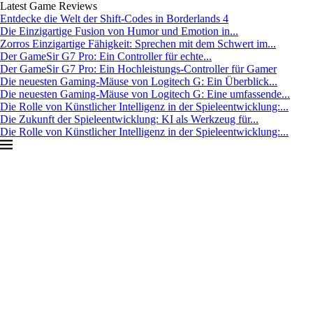
Latest Game Reviews
Entdecke die Welt der Shift-Codes in Borderlands 4
Die Einzigartige Fusion von Humor und Emotion in...
Zorros Einzigartige Fähigkeit: Sprechen mit dem Schwert im...
Der GameSir G7 Pro: Ein Controller für echte...
Der GameSir G7 Pro: Ein Hochleistungs-Controller für Gamer
Die neuesten Gaming-Mäuse von Logitech G: Ein Überblick...
Die neuesten Gaming-Mäuse von Logitech G: Eine umfassende...
Die Rolle von Künstlicher Intelligenz in der Spieleentwicklung:...
Die Zukunft der Spieleentwicklung: KI als Werkzeug für...
Die Rolle von Künstlicher Intelligenz in der Spieleentwicklung:...