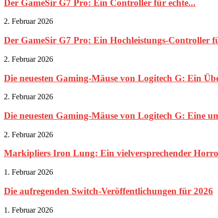
Der GameSir G7 Pro: Ein Controller für echte...
2. Februar 2026
Der GameSir G7 Pro: Ein Hochleistungs-Controller 
2. Februar 2026
Die neuesten Gaming-Mäuse von Logitech G: Ein Über
2. Februar 2026
Die neuesten Gaming-Mäuse von Logitech G: Eine um
2. Februar 2026
Markipliers Iron Lung: Ein vielversprechender Horro
1. Februar 2026
Die aufregenden Switch-Veröffentlichungen für 2026
1. Februar 2026