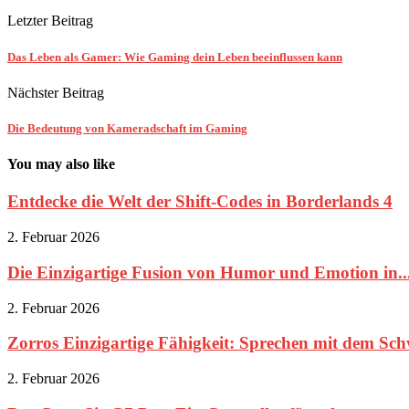
Letzter Beitrag
Das Leben als Gamer: Wie Gaming dein Leben beeinflussen kann
Nächster Beitrag
Die Bedeutung von Kameradschaft im Gaming
You may also like
Entdecke die Welt der Shift-Codes in Borderlands 4
2. Februar 2026
Die Einzigartige Fusion von Humor und Emotion in..
2. Februar 2026
Zorros Einzigartige Fähigkeit: Sprechen mit dem Schw
2. Februar 2026