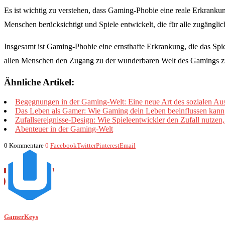
Es ist wichtig zu verstehen, dass Gaming-Phobie eine reale Erkrankung
Menschen berücksichtigt und Spiele entwickelt, die für alle zugänglic
Insgesamt ist Gaming-Phobie eine ernsthafte Erkrankung, die das Sp
allen Menschen den Zugang zu der wunderbaren Welt des Gamings z
Ähnliche Artikel:
Begegnungen in der Gaming-Welt: Eine neue Art des sozialen Au
Das Leben als Gamer: Wie Gaming dein Leben beeinflussen kann
Zufallsereignisse-Design: Wie Spieleentwickler den Zufall nutzen,
Abenteuer in der Gaming-Welt
0 Kommentare
0
Facebook
Twitter
Pinterest
Email
GamerKeys