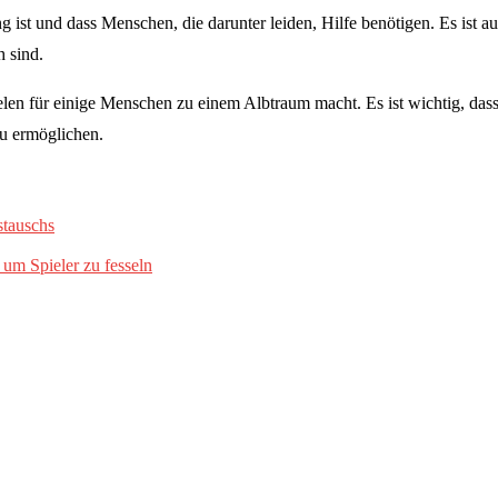
 ist und dass Menschen, die darunter leiden, Hilfe benötigen. Es ist a
h sind.
ielen für einige Menschen zu einem Albtraum macht. Es ist wichtig, 
u ermöglichen.
stauschs
 um Spieler zu fesseln