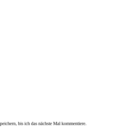
ichern, bis ich das nächste Mal kommentiere.