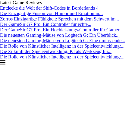
Latest Game Reviews
Entdecke die Welt der Shift-Codes in Borderlands 4
Die Einzigartige Fusion von Humor und Emotion in...
Zorros Einzigartige Fähigkeit: Sprechen mit dem Schwert im...
Der GameSir G7 Pro: Ein Controller für echte...
Der GameSir G7 Pro: Ein Hochleistungs-Controller für Gamer
Die neuesten Gaming-Mäuse von Logitech G: Ein Überblick...
Die neuesten Gaming-Mäuse von Logitech G: Eine umfassende...
Die Rolle von Künstlicher Intelligenz in der Spieleentwicklung:...
Die Zukunft der Spieleentwicklung: KI als Werkzeug für...
Die Rolle von Künstlicher Intelligenz in der Spieleentwicklung:...