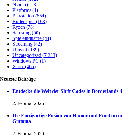
Nvidia
(113)
Platforms
(1)
Playstation
(654)
Rollenspiel
(163)
Ryzen
(78)
Samsung
(50)
Spieleindustrie
(44)
Streaming
(42)
Ubisoft
(139)
Uncategorized
(7.283)
Windows PC
(1)
Xbox
(465)
Neueste Beiträge
Entdecke die Welt der Shift-Codes in Borderlands 4
2. Februar 2026
Die Einzigartige Fusion von Humor und Emotion in
Gintama
2. Februar 2026