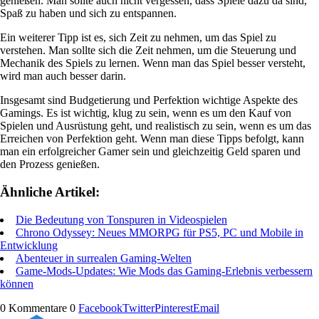
genießen. Man sollte auch nicht vergessen, dass Spiele dazu da sind,
Spaß zu haben und sich zu entspannen.
Ein weiterer Tipp ist es, sich Zeit zu nehmen, um das Spiel zu
verstehen. Man sollte sich die Zeit nehmen, um die Steuerung und
Mechanik des Spiels zu lernen. Wenn man das Spiel besser versteht,
wird man auch besser darin.
Insgesamt sind Budgetierung und Perfektion wichtige Aspekte des
Gamings. Es ist wichtig, klug zu sein, wenn es um den Kauf von
Spielen und Ausrüstung geht, und realistisch zu sein, wenn es um das
Erreichen von Perfektion geht. Wenn man diese Tipps befolgt, kann
man ein erfolgreicher Gamer sein und gleichzeitig Geld sparen und
den Prozess genießen.
Ähnliche Artikel:
Die Bedeutung von Tonspuren in Videospielen
Chrono Odyssey: Neues MMORPG für PS5, PC und Mobile in
Entwicklung
Abenteuer in surrealen Gaming-Welten
Game-Mods-Updates: Wie Mods das Gaming-Erlebnis verbessern
können
0 Kommentare
0
Facebook
Twitter
Pinterest
Email