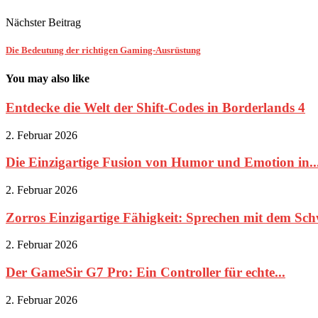
Nächster Beitrag
Die Bedeutung der richtigen Gaming-Ausrüstung
You may also like
Entdecke die Welt der Shift-Codes in Borderlands 4
2. Februar 2026
Die Einzigartige Fusion von Humor und Emotion in..
2. Februar 2026
Zorros Einzigartige Fähigkeit: Sprechen mit dem Schw
2. Februar 2026
Der GameSir G7 Pro: Ein Controller für echte...
2. Februar 2026