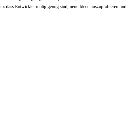
ab, dass Entwickler mutig genug sind, neue Ideen auszuprobieren und