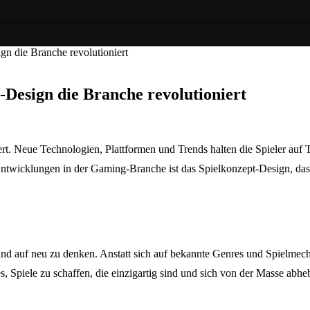
n die Branche revolutioniert
Design die Branche revolutioniert
uert. Neue Technologien, Plattformen und Trends halten die Spieler au
Entwicklungen in der Gaming-Branche ist das Spielkonzept-Design, das
Grund auf neu zu denken. Anstatt sich auf bekannte Genres und Spielme
 es, Spiele zu schaffen, die einzigartig sind und sich von der Masse abhe