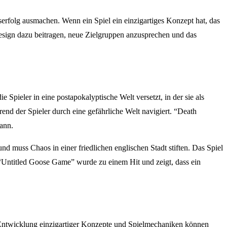
rfolg ausmachen. Wenn ein Spiel ein einzigartiges Konzept hat, das
esign dazu beitragen, neue Zielgruppen anzusprechen und das
 Spieler in eine postapokalyptische Welt versetzt, in der sie als
rend der Spieler durch eine gefährliche Welt navigiert. “Death
kann.
nd muss Chaos in einer friedlichen englischen Stadt stiften. Das Spiel
. “Untitled Goose Game” wurde zu einem Hit und zeigt, dass ein
e Entwicklung einzigartiger Konzepte und Spielmechaniken können