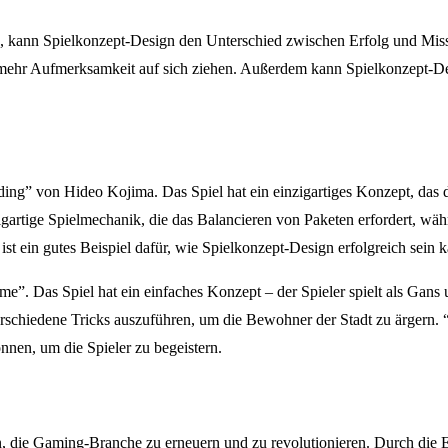
, kann Spielkonzept-Design den Unterschied zwischen Erfolg und Misse
d mehr Aufmerksamkeit auf sich ziehen. Außerdem kann Spielkonzept-D
ing” von Hideo Kojima. Das Spiel hat ein einzigartiges Konzept, das die
igartige Spielmechanik, die das Balancieren von Paketen erfordert, wäh
t ein gutes Beispiel dafür, wie Spielkonzept-Design erfolgreich sein 
e”. Das Spiel hat ein einfaches Konzept – der Spieler spielt als Gans u
 verschiedene Tricks auszuführen, um die Bewohner der Stadt zu ärgern
nnen, um die Spieler zu begeistern.
ann, die Gaming-Branche zu erneuern und zu revolutionieren. Durch di