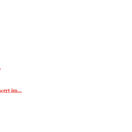
.
ert im...