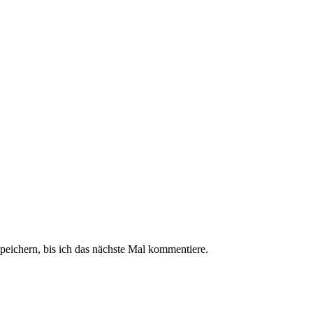
ichern, bis ich das nächste Mal kommentiere.